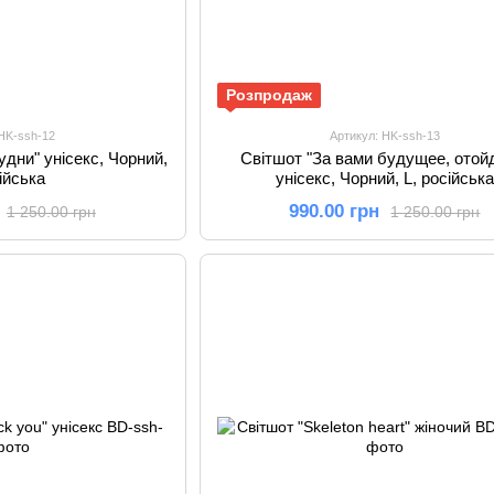
Розпродаж
 HK-ssh-12
Артикул: HK-ssh-13
дни" унісекс, Чорний,
Світшот "За вами будущее, отой
сійська
унісекс, Чорний, L, російська
990.00 грн
1 250.00 грн
1 250.00 грн