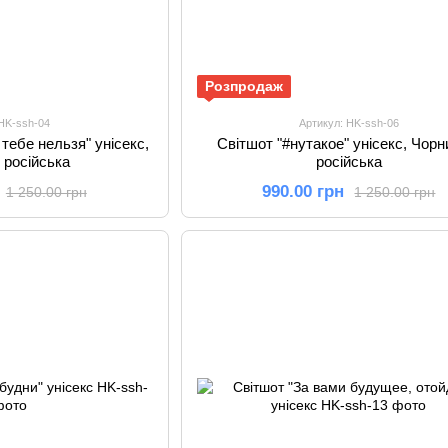
Розпродаж
 HK-ssh-04
Артикул: HK-ssh-06
тебе нельзя" унісекс,
Світшот "#нутакое" унісекс, Чорни
, російська
російська
990.00 грн
1 250.00 грн
1 250.00 грн