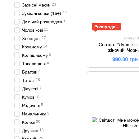
23
Захисні маски
29
Зухвалі кепки (16+)
1
Дитячий розпродаж
Розпродаж
15
Чоловікові
27
Хлопцеві
Артикул:
Світшот "Лучше ст
24
Коханому
жіночий, Чорни
5
Колишньому
990.00 грн
4
Товаришеві
4
Братові
28
Татові
7
Дідусеві
3
Кумові
5
Родичеві
9
Начальнику
20
Колезі
13
Дружині
25