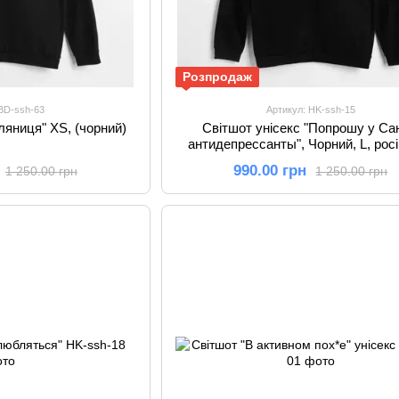
Розпродаж
 BD-ssh-63
Артикул: HK-ssh-15
ляниця" XS, (чорний)
Світшот унісекс "Попрошу у Са
антидепрессанты", Чорний, L, рос
990.00 грн
1 250.00 грн
1 250.00 грн