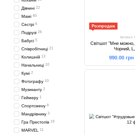
Коханій
22
Дівчині
40
Мамі
6
Сестрі
Розпродаж
26
Подрузі
Артикул:
5
Бабусі
Світшот "Мне можно, 
21
Чорний, L
Співробітниці
13
Колишній
990.00 грн
10
Начальниці
2
Кумі
10
Фотографу
2
Музиканту
1
Геймеру
8
Спортсмену
3
Мандрівнику
19
Гра Престолів
11
MARVEL