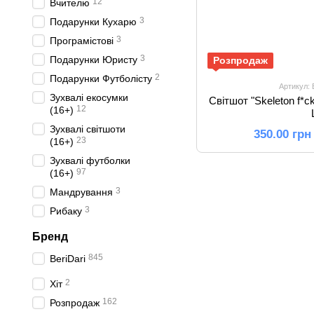
12
Вчителю
3
Подарунки Кухарю
3
Програмістові
3
Подарунки Юристу
Розпродаж
2
Подарунки Футболісту
Артикул:
Зухвалі екосумки
Світшот "Skeleton f*c
12
(16+)
Зухвалі світшоти
350.00 грн
23
(16+)
Зухвалі футболки
97
(16+)
3
Мандрування
3
Рибаку
Бренд
845
BeriDari
2
Хіт
162
Розпродаж