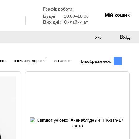
Графік роботи:
Мій кошик
Будні:
10:00–18:00
Вихідні:
Онлайн-чат
Вхід
Укр
евше
спочатку дорожчі
за назвою
Відображення: