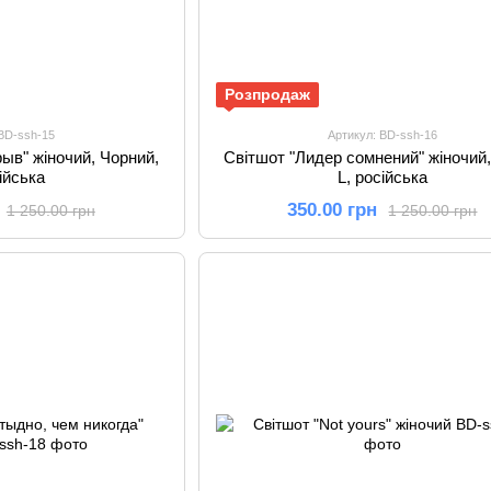
Розпродаж
 BD-ssh-15
Артикул: BD-ssh-16
ыв" жіночий, Чорний,
Світшот "Лидер сомнений" жіночий,
сійська
L, російська
350.00 грн
1 250.00 грн
1 250.00 грн