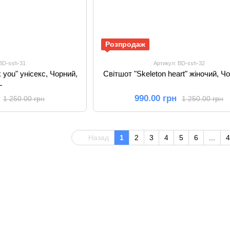
Розпродаж
 BD-ssh-31
Артикул: BD-ssh-32
k you" унісекс, Чорний,
Світшот "Skeleton heart" жіночий, Ч
L
990.00 грн
1 250.00 грн
1 250.00 грн
Назад
1
2
3
4
5
6
...
4