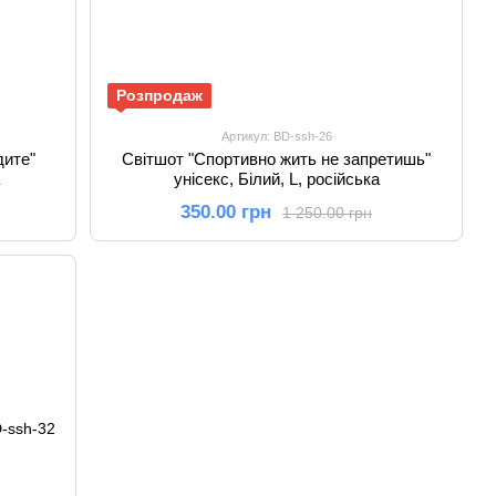
Розпродаж
Артикул: BD-ssh-26
дите"
Світшот "Спортивно жить не запретишь"
унісекс, Білий, L, російська
350.00 грн
1 250.00 грн