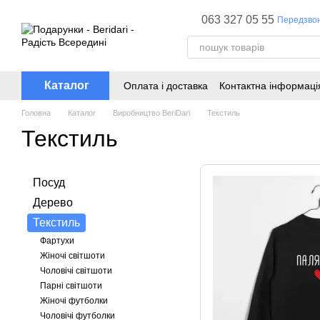
Перейти до основного контенту
063 327 05 55
Передзво
Каталог
Оплата і доставка
Контактна інформаці
Головна
Каталог
Виробництво BeriDari
Текстиль
Текстиль
Посуд
Дерево
Текстиль
Фартухи
Жіночі світшоти
Чоловічі світшоти
Парні світшоти
Жіночі футболки
Чоловічі футболки