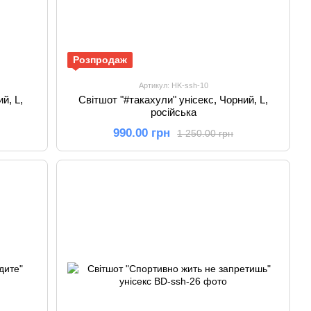
Розпродаж
Артикул: HK-ssh-10
й, L,
Світшот "#такахули" унісекс, Чорний, L,
російська
990.00 грн
1 250.00 грн