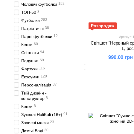
152
Чоловічі футболки
3
ТОП-50
283
Футболки
Розпродаж
38
Патріотичні
12
Парні футболки
Артикул:
Світшот "Нервный ср
60
Кепки
L, ро
94
Світшоти
990.00 грн
59
Подушки
116
Фартухи
120
Екосумки
37
Персоналізація
Твій дизайн -
8
конструктор
8
Кепки
91
Зухвалі HuliKuli (16+)
23
Захисні маски
30
Дитячі Боді