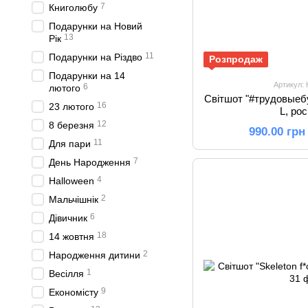
7
Книголюбу
Подарунки на Новий
13
Рік
11
Подарунки на Різдво
Розпродаж
Подарунки на 14
Артикул:
6
лютого
Світшот "#трудовыебу
16
23 лютого
L, ро
12
8 березня
990.00 грн
11
Для пари
7
День Народження
4
Halloween
2
Мальчішнік
6
Дівичник
18
14 жовтня
2
Народження дитини
1
Весілля
9
Економісту