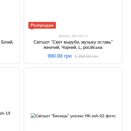
Розпродаж
Артикул: BD-ssh-17
 Білий,
Світшот "Свет выруби, музыку оставь"
жіночий, Чорний, L, російська
990.00 грн
1 250.00 грн