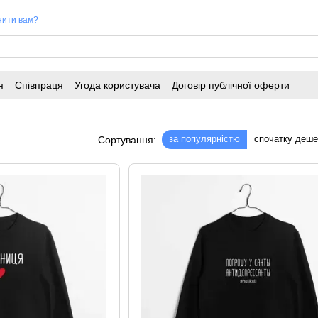
нити вам?
я
Співпраця
Угода користувача
Договір публічної оферти
за популярністю
спочатку деш
Сортування: