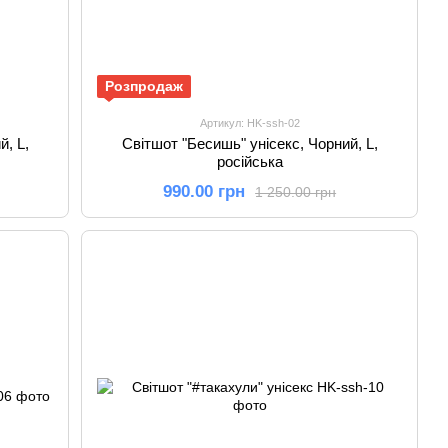
Розпродаж
Артикул: HK-ssh-02
й, L,
Світшот "Бесишь" унісекс, Чорний, L,
російська
990.00 грн
1 250.00 грн