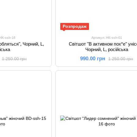
Розпродаж
 HK-ssh-18
Артикул: HK-ssh-01
юбляться", Чорний, L,
Світшот "В активном пох*е" уніс
йська
Чорний, L, російська
990.00 грн
1 250.00 грн
1 250.00 грн