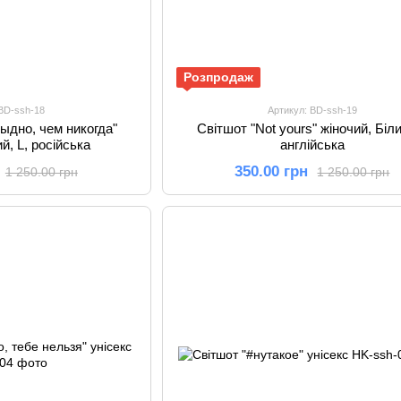
Розпродаж
 BD-ssh-18
Артикул: BD-ssh-19
ыдно, чем никогда"
Світшот "Not yours" жіночий, Біли
й, L, російська
англійська
350.00 грн
1 250.00 грн
1 250.00 грн