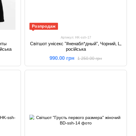
Розпродаж
Артикул: HK-ssh-17
нты
Світшот унісекс "#ненабл*дный", Чорний, L,
ійська
російська
990.00 грн
1 250.00 грн