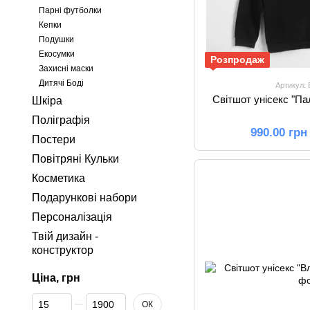
Парні футболки
Кепки
Подушки
Екосумки
Розпродаж
Захисні маски
Дитячі Боді
Артикул:
Світшот унісекс "Па
Шкіра
Поліграфія
990.00 грн
Постери
Повітряні Кульки
Косметика
Подарункові набори
Персоналізація
Твій дизайн -
конструктор
Ціна, грн
Від Ціна, грн
До Ціна, грн
ОК