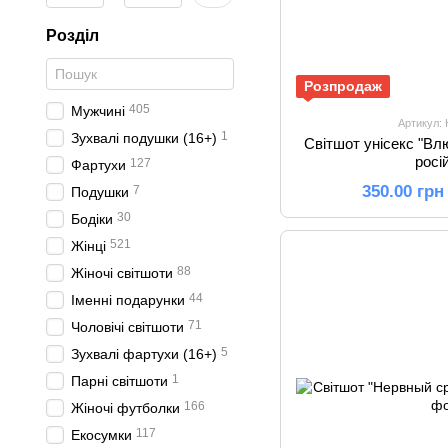
Розділ
Розпродаж
405
Мужчині
Артикул:
1
Зухвалі подушки (16+)
Світшот унісекс "Вл
росі
127
Фартухи
350.00 грн
7
Подушки
30
Бодіки
521
Жінці
88
Жіночі світшоти
44
Іменні подарунки
71
Чоловічі світшоти
5
Зухвалі фартухи (16+)
1
Парні світшоти
166
Жіночі футболки
117
Екосумки