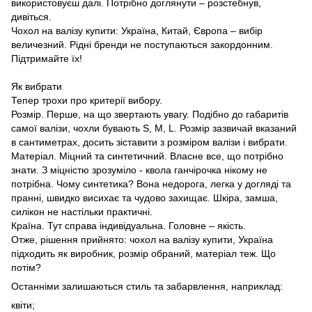
використовуєш далі. Потрібно доглянути – розстебнув,
дивіться.
Чохол на валізу купити: Україна, Китай, Європа – вибір
величезний. Рідні бренди не поступаються закордонним.
Підтримайте їх!
Як вибрати
Тепер трохи про критерії вибору.
Розмір. Перше, на що звертають увагу. Подібно до габаритів
самої валізи, чохли бувають S, M, L. Розмір зазвичай вказаний
в сантиметрах, досить зіставити з розміром валізи і вибрати.
Матеріал. Міцний та синтетичний. Власне все, що потрібно
знати. З міцністю зрозуміло - квола ганчірочка нікому не
потрібна. Чому синтетика? Вона недорога, легка у догляді та
пранні, швидко висихає та чудово захищає. Шкіра, замша,
силікон не настільки практичні.
Країна. Тут справа індивідуальна. Головне – якість.
Отже, рішення прийнято: чохол на валізу купити, Україна
підходить як виробник, розмір обраний, матеріал теж. Що
потім?
Останніми залишаються стиль та забарвлення, наприклад:
квіти;