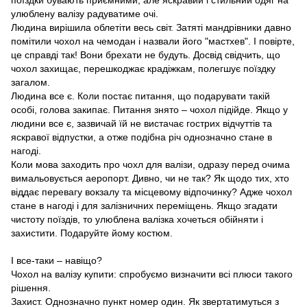
поїздки бувають приємними, але яскравий і стильний одяг на
улюблену валізу радуватиме очі.
Людина вирішила облетіти весь світ. Затяті мандрівники давно
помітили чохол на чемодан і назвали його "мастхев". І повірте,
це справді так! Вони брехати не будуть. Досвід свідчить, що
чохол захищає, перешкоджає крадіжкам, полегшує поїздку
загалом.
Людина все є. Коли постає питання, що подарувати такій
особі, голова закипає. Питання знято – чохол підійде. Якщо у
людини все є, зазвичай їй не вистачає гострих відчуттів та
яскравої відпустки, а отже подібна річ однозначно стане в
нагоді.
Коли мова заходить про чохл для валізи, одразу перед очима
вимальовується аеропорт. Дивно, чи не так? Як щодо тих, хто
віддає перевагу вокзалу та місцевому відпочинку? Адже чохол
стане в нагоді і для залізничних переміщень. Якщо згадати
чистоту поїздів, то улюблена валізка хочеться обійняти і
захистити. Подаруйте йому костюм.
І все-таки – навіщо?
Чохол на валізу купити: спробуємо визначити всі плюси такого
рішення.
Захист. Однозначно пункт номер один. Як звертатимуться з