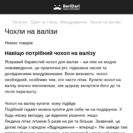
Каталог
Одяг та стиль
Мандрування
Чохли на валізи
Чохли на валізи
Немає товарів
Навіщо потрібний чохол на валізу
Яскравий барвистий чохол для валізи – аж ніяк не модне
нововведення, це практична річ, підказана часом та
досвідченими мандрівниками. Вони визнають: чохол
необхідний, особливо тим, хто часто літає. Купити чохол на
валізу значно економніше, ніж щоразу загортати його до та
після перельоту.
Чохол на валізу купити: кому підійде
Подібний гаджет можна купити для себе чи на подарунок. У
будь-якому випадку, це відмінне рішення, якщо:
Людина літає літаком 5 разів на рік та більше. Зазвичай, це
ділові люди з кредом «Відрядження – вперед!». Не завжди такі