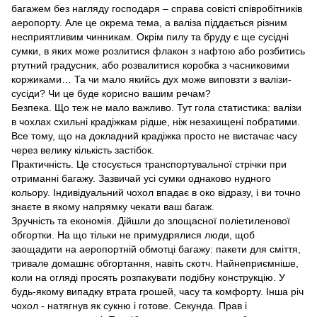
багажем без нагляду господаря – справа совісті співробітників
аеропорту. Але це окрема тема, а валіза піддається різним
несприятливим чинникам. Окрім пилу та бруду є ще сусідні
сумки, в яких може розлитися флакон з нафтою або розбитись
ртутний градусник, або розвалитися коробка з часниковими
коржиками… Та чи мало якийсь дух може виповзти з валізи-
сусіди? Чи це буде корисно вашим речам?
Безпека. Що теж не мало важливо. Тут гола статистика: валізи
в чохлах схильні крадіжкам рідше, ніж незахищені побратими.
Все тому, що на докладний крадіжка просто не вистачає часу
через велику кількість застібок.
Практичність. Це стосується транспортувальної стрічки при
отриманні багажу. Зазвичай усі сумки однаково нудного
кольору. Індивідуальний чохол впадає в око відразу, і ви точно
знаєте в якому напрямку чекати ваш багаж.
Зручність та економія. Дійшли до злощасної поліетиленової
обгортки. На що тільки не примудрялися люди, щоб
заощадити на аеропортній обмотці багажу: пакети для сміття,
тривале домашнє обгортання, навіть скотч. Найнеприємніше,
коли на огляді просять розпакувати подібну конструкцію. У
будь-якому випадку втрата грошей, часу та комфорту. Інша річ
чохол - натягнув як сукню і готове. Секунда. Прав і