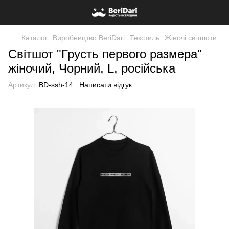
Каталог
Виробництво BeriDari
Текстиль
Жіночі світшоти
Світшот "Грусть первого размера"
жіночий, Чорний, L, російська
Артикул:
BD-ssh-14
Написати відгук