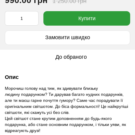
990.00 грн
1 250.00 грн
Купити
Замовити швидко
До обраного
Опис
Морочиш голову над тим, як здивувати близьку
людину подарунком? Ти дарував багато нудних подарунків,
але ти маєш гарне почуття гумору? Саме час порадувати її
оригінальним світшотом. До біса формальності! Це найкрутіші
світшоти, які скажуть усі без слів.
Цей світшот стане крутим доповненням до будь-якого
подарунка, або стане основним подарунком, і тільки уяви, як
відреагують друзі!