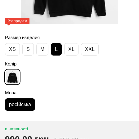
Розпродаж
Размер изделия
XS
S
M
L
XL
XXL
Колір
Мова
російська
в наявності