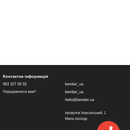
Контактна інформація
063 327 05 55
beridari_ua
beridari_ua
Передзвонити вам?
hello@beridari.ua
провулок Херсонський, 1
Мапа проїзду