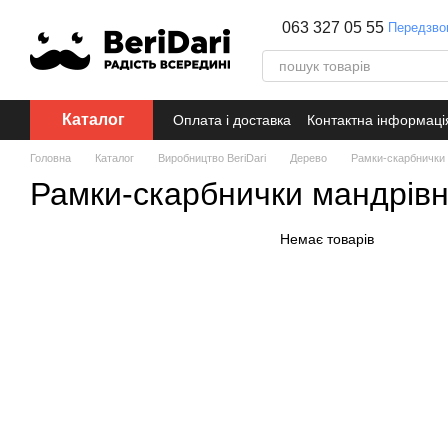
Перейти до основного контенту
063 327 05 55
Передзво
Каталог
Оплата і доставка
Контактна інформаці
Головна
Каталог
Виробництво BeriDari
Дерево
Рамки-скарбнички
Рамки-скарбнички мандрів
Немає товарів