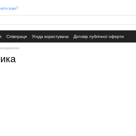
нити вам?
я
Співпраця
Угода користувача
Договір публічної оферти
 мандрівника
ника