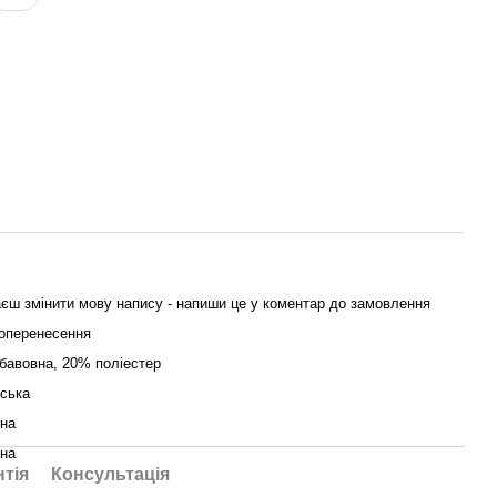
єш змінити мову напису - напиши це у коментар до замовлення
оперенесення
бавовна, 20% поліестер
йська
їна
їна
нтія
Консультація