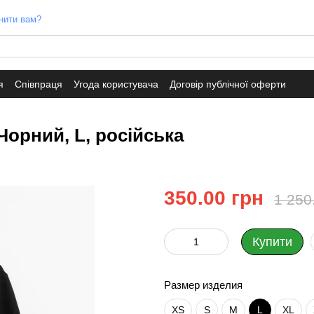
нити вам?
я
Співпраця
Угода користувача
Договір публічної оферти
Чорний, L, російська
350.00 грн
1 250
Купити
Размер изделия
XS
S
M
L
XL