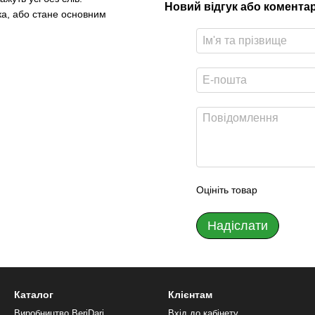
Новий відгук або комента
ка, або стане основним
Оцініть товар
Надіслати
Каталог
Клієнтам
Виробництво BeriDari
Вхід до кабінету