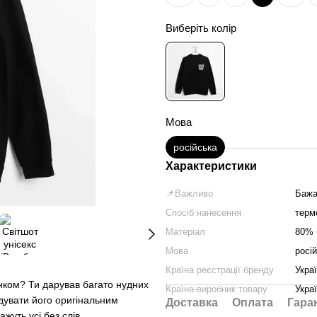
Виберіть колір
Мова
російська
Характеристики
📌Важливо
Бажа
Спосіб нанесення
терм
Матеріал
80% 
Мова
росі
Країна реєстрації бренду
Укра
нком? Ти дарував багато нудних
Країна-виробник товару
Укра
дувати його оригінальним
Доставка
Оплата
Гара
жуть усі без слів.