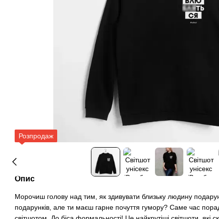
Розпродаж
Опис
Морочиш голову над тим, як здивувати близьку людину подару
подарунків, але ти маєш гарне почуття гумору? Саме час пора
світшотом. До біса формальності! Це найкрутіші світшоти, які ска