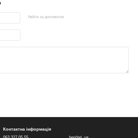
р
Увійти за допомогою
Контактна інформація
063 327 05 55
beridari_ua