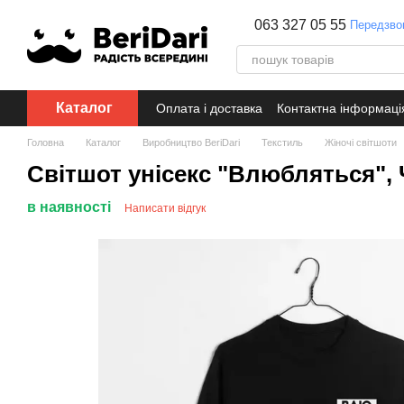
Перейти до основного контенту
063 327 05 55
Передзво
Каталог
Оплата і доставка
Контактна інформаці
Головна
Каталог
Виробництво BeriDari
Текстиль
Жіночі світшоти
Світшот унісекс "Влюбляться", 
в наявності
Написати відгук