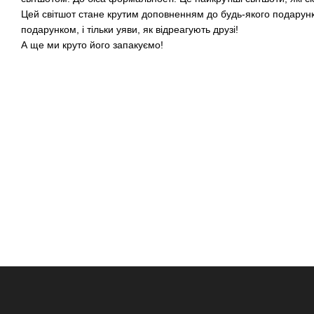
Цей світшот стане крутим доповненням до будь-якого подарун
подарунком, і тільки уяви, як відреагують друзі!
А ще ми круто його запакуємо!