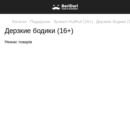
Каталог
Подарунки
Зухвалі HuliKuli (16+)
Дерзкие бодики (
Дерзкие бодики (16+)
Немає товарів