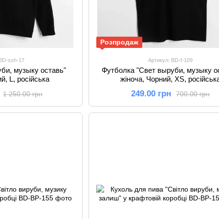
Розпродаж
 BD-ssh-17
Артикул: BD-f-109
уби, музыку оставь"
Футболка "Свет выруби, музыку о
й, L, російська
жіноча, Чорний, XS, російськ
249.00 грн
1 250.00 грн
700.00 грн