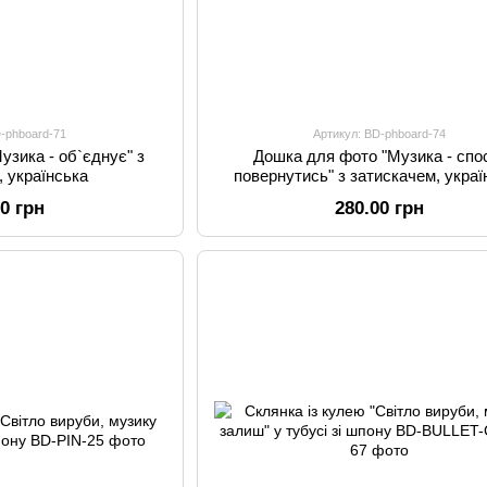
D-phboard-71
Артикул: BD-phboard-74
узика - об`єднує" з
Дошка для фото "Музика - спо
, українська
повернутись" з затискачем, украї
00 грн
280.00 грн