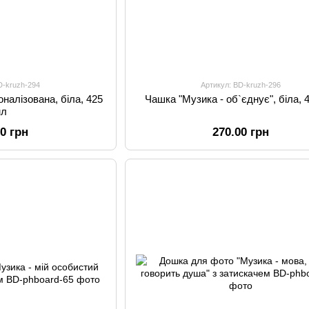
D-kruzh-294
Артикул: BD-kruzh-296
налізована, біла, 425
Чашка "Музика - об`єднує", біла, 
мл
00 грн
270.00 грн