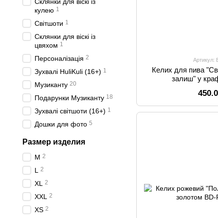
Склянки для віскі із
1
кулею
1
Світшоти
Склянки для віскі із
1
цвяхом
2
Персоналізація
Артикул:
Келих для пива "Св
1
Зухвалі HuliKuli (16+)
залиш" у кра
20
Музиканту
450.
18
Подарунки Музиканту
1
Зухвалі світшоти (16+)
5
Дошки для фото
Размер изделия
2
M
2
L
2
XL
2
XXL
2
XS