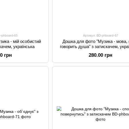
D-phboard-65
Артикул: BD-phboard-67
зика - мій особистий
Дошка для фото "Музика - мова,
скачем, українська
говорить душа" з затискачем, укра
00 грн
280.00 грн