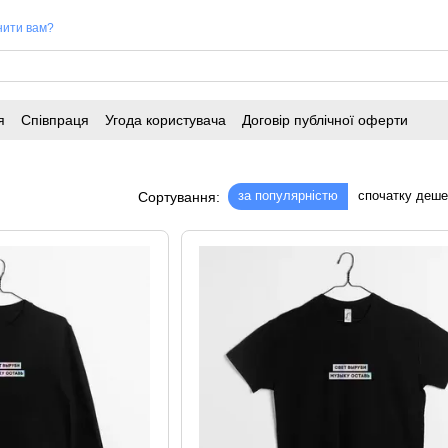
нити вам?
я
Співпраця
Угода користувача
Договір публічної оферти
за популярністю
спочатку деш
Сортування: