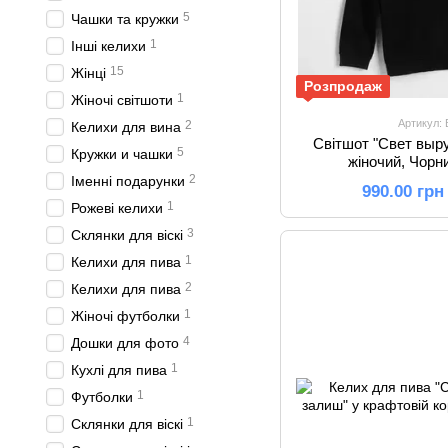
5
Чашки та кружки
1
Інші келихи
15
Жінці
Розпродаж
1
Жіночі світшоти
Артикул:
2
Келихи для вина
Світшот "Свет выр
5
Кружки и чашки
жіночий, Чорни
2
Іменні подарунки
990.00 грн
1
Рожеві келихи
3
Склянки для віскі
1
Келихи для пива
2
Келихи для пива
1
Жіночі футболки
4
Дошки для фото
1
Кухлі для пива
1
Футболки
1
Склянки для віскі