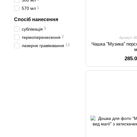
300 мл
1
570 мл
Спосіб нанесення
5
сублімація
2
термоперенесення
Артикул: B
Чашка "Музика" персо
13
лазерне гравіювання
285.