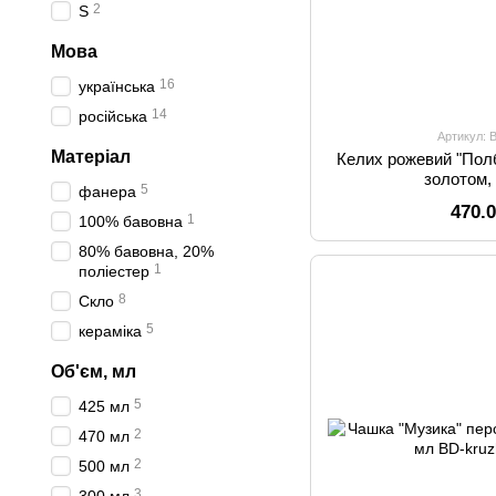
2
S
Мова
16
українська
14
російська
Артикул: 
Матеріал
Келих рожевий "Пол
золотом,
5
фанера
470.
1
100% бавовна
80% бавовна, 20%
1
поліестер
8
Скло
5
кераміка
Об'єм, мл
5
425 мл
2
470 мл
2
500 мл
3