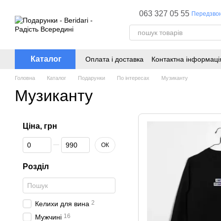
Перейти до основного контенту
063 327 05 55
Передзво
Каталог
Оплата і доставка
Контактна інформаці
Головна
Каталог
Подарунки
По інтересах
Музиканту
Музиканту
Ціна, грн
Від Ціна, грн
До Ціна, грн
ОК
Розділ
2
Келихи для вина
16
Мужчині