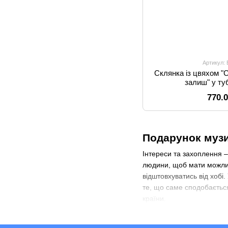
Артикул:
Склянка із цвяхом "
залиш" у ту
770.
Подарунок музи
Інтереси та захоплення –
людини, щоб мати можлив
відштовхуватись від хобі
те, що саме сподобається
країни.