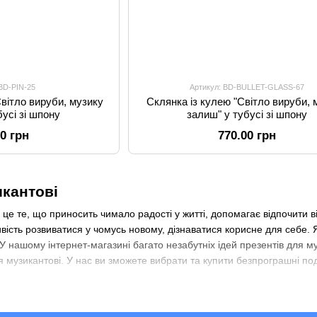
 BD-PIN-25
Артикул: BD-BULLET-GLASS-67
Світло вируби, музику
Склянка із кулею "Світло вируби, 
бусі зі шпону
залиш" у тубусі зі шпону
00 грн
770.00 грн
кантові
 це те, що приносить чимало радості у житті, допомагає відпочити в
ість розвиватися у чомусь новому, дізнаватися корисне для себе. 
. У нашому інтернет-магазині багато незабутніх ідей презентів для 
 музикантові. У нас ви зможете вибрати та купити безпрограшні под