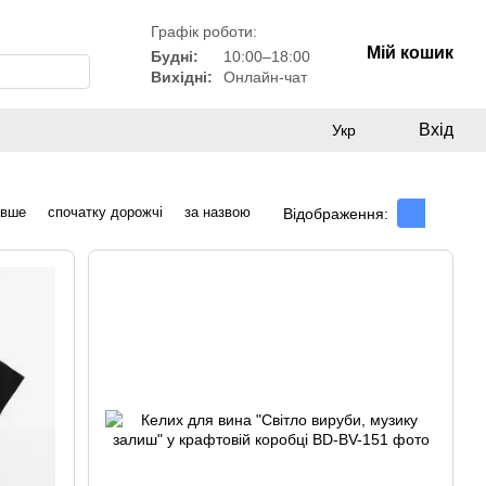
Графік роботи:
Мій кошик
Будні:
10:00–18:00
Вихідні:
Онлайн-чат
Вхід
Укр
евше
спочатку дорожчі
за назвою
Відображення: