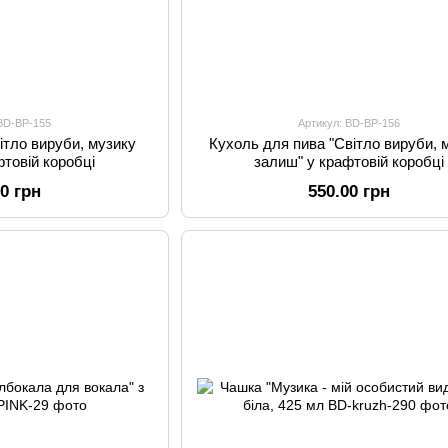
 BD-BP-155
Артикул: BD-BP-156
ітло вируби, музику
Кухоль для пива "Світло вируби, 
фтовій коробці
залиш" у крафтовій коробці
00 грн
550.00 грн