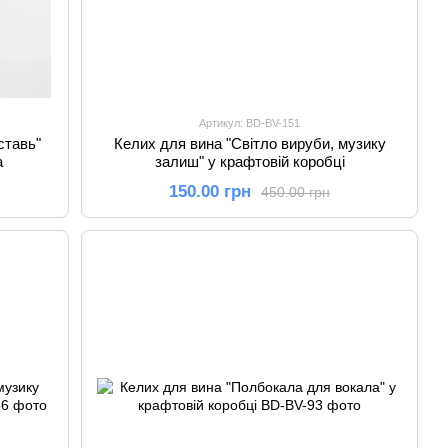
Артикул: BD-BV-151
ставь"
Келих для вина "Світло вируби, музику
а
залиш" у крафтовій коробці
150.00 грн
450.00 грн