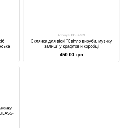
Артикул: BD-SV-89
сіб
Склянка для віскі "Світло вируби, музику
нська
залиш" у крафтовій коробці
450.00 грн