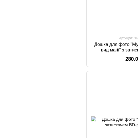
Артикул: B
Дошка для фото "Му
вид магії" з зати
280.