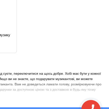
музику
ід суєти, переключитися на щось добре. Хобі має бути у кожної
Якщо ви не знаєте, що подарувати музикантові, ви можете
музиканта. Вам не доведеться ламати голову, розмірковуючи про
арунки за доступною ціною та з доставкою в будь-яку точку