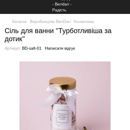
Каталог
Виробництво BeriDari
Косметика
Сіль для ванни "Турботливіша за
дотик"
Артикул:
BD-salt-01
Написати відгук