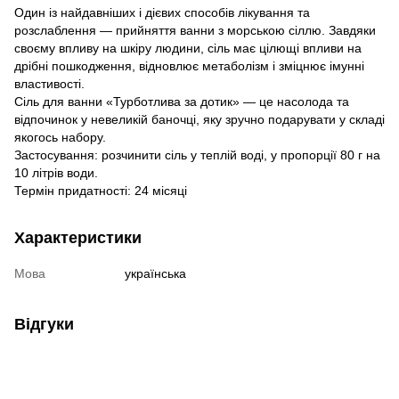
Один із найдавніших і дієвих способів лікування та
розслаблення — прийняття ванни з морською сіллю. Завдяки
своєму впливу на шкіру людини, сіль має цілющі впливи на
дрібні пошкодження, відновлює метаболізм і зміцнює імунні
властивості.
Сіль для ванни «Турботлива за дотик» — це насолода та
відпочинок у невеликій баночці, яку зручно подарувати у складі
якогось набору.
Застосування: розчинити сіль у теплій воді, у пропорції 80 г на
10 літрів води.
Термін придатності: 24 місяці
Характеристики
Мова
українська
Відгуки