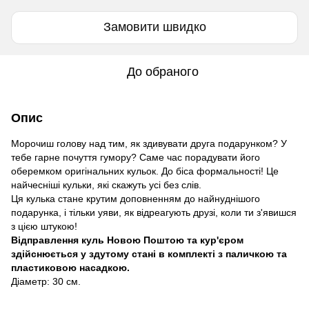
Замовити швидко
До обраного
Опис
Морочиш голову над тим, як здивувати друга подарунком? У
тебе гарне почуття гумору? Саме час порадувати його
оберемком оригінальних кульок. До біса формальності! Це
найчесніші кульки, які скажуть усі без слів.
Ця кулька стане крутим доповненням до найнуднішого
подарунка, і тільки уяви, як відреагують друзі, коли ти з'явишся
з цією штукою!
Відправлення куль Новою Поштою та кур'єром
здійснюється у здутому стані в комплекті з паличкою та
пластиковою насадкою.
Діаметр: 30 см.