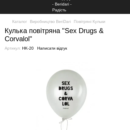
Каталог
Виробництво BeriDari
Повітряні Кульки
Кулька повітряна "Sex Drugs &
Corvalol"
Артикул:
HK-20
Написати відгук