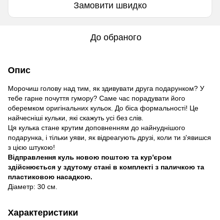
Замовити швидко
До обраного
Опис
Морочиш голову над тим, як здивувати друга подарунком? У
тебе гарне почуття гумору? Саме час порадувати його
оберемком оригінальних кульок. До біса формальності! Це
найчесніші кульки, які скажуть усі без слів.
Ця кулька стане крутим доповненням до найнуднішого
подарунка, і тільки уяви, як відреагують друзі, коли ти з'явишся
з цією штукою!
Відправлення куль новою поштою та кур'єром
здійснюється у здутому стані в комплекті з паличкою та
пластиковою насадкою.
Діаметр: 30 см.
Характеристики