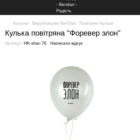
Каталог
Виробництво BeriDari
Повітряні Кульки
Кулька повітряна "Форевер элон"
Артикул:
HK-shar-76
Написати відгук