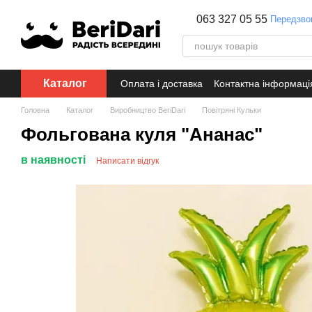
Перейти до основного контенту
063 327 05 55
Передзво
Каталог
Оплата і доставка
Контактна інформаці
Головна
Каталог
Виробництво BeriDari
Повітряні Кульки
Фольгована куля "Ананас"
в наявності
Написати відгук