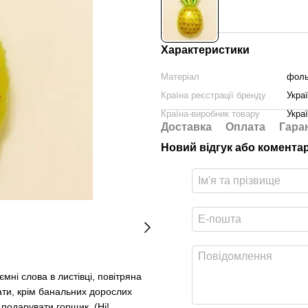
Характеристики
Матеріал
фоль
Країна реєстрації бренду
Укра
Країна-виробник товару
Укра
Доставка
Оплата
Гара
Новий відгук або комента
мні слова в листівці, повітряна
ати, крім банальних дорослих
 подарувати горщик. (Ні!