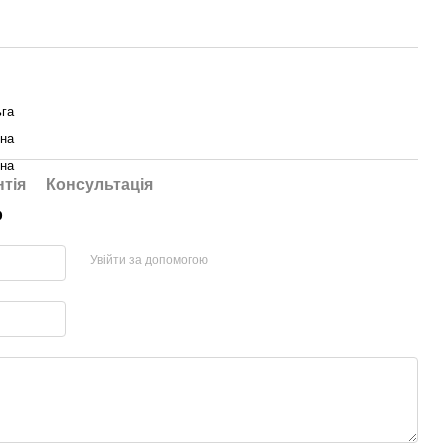
га
їна
їна
нтія
Консультація
р
Увійти за допомогою