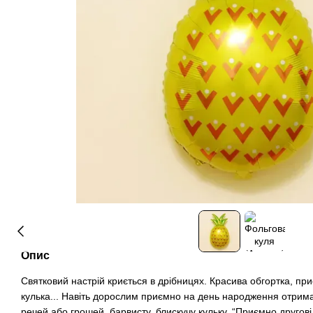
Опис
Святковий настрій криється в дрібницях. Красива обгортка, приє
кулька... Навіть дорослим приємно на день народження отрим
речей або грошей, барвисту, блискучу кульку. “Приємно другові