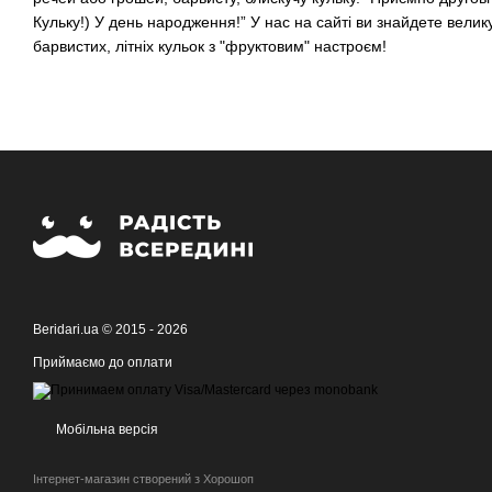
Кульку!) У день народження!” У нас на сайті ви знайдете велику
барвистих, літніх кульок з "фруктовим" настроєм!
Beridari.ua © 2015 - 2026
Приймаємо до оплати
Мобільна версія
Інтернет-магазин створений з Хорошоп