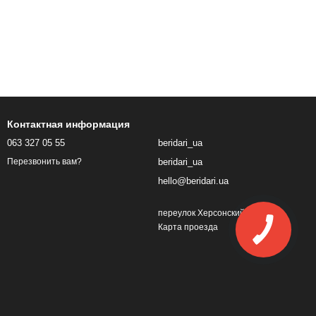
Контактная информация
063 327 05 55
beridari_ua
beridari_ua
Перезвонить вам?
hello@beridari.ua
переулок Херсонский, 1
Карта проезда