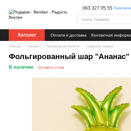
Перейти к основному контенту
063 327 05 55
Перезвон
Каталог
Оплата и доставка
Контактная информ
Главная
Каталог
Производство BeriDari
Надувные шарики
Фольгированный шар "Ананас"
В наличии
Оставить отзыв