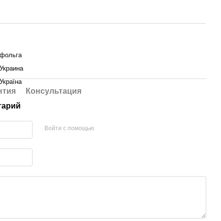
фольга
Украина
Україна
нтия
Консультация
тарий
Войти с помощью