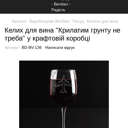
Каталог
Виробництво BeriDari
Посуд
Келихи для вина
Келих для вина "Крилатим грунту не
треба" у крафтовій коробці
Артикул:
BD-BV-136
Написати відгук