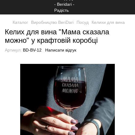
Каталог
Виробництво BeriDari
Посуд
Келихи для вина
Келих для вина "Мама сказала
можно" у крафтовій коробці
Артикул:
BD-BV-12
Написати відгук