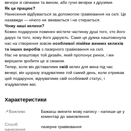
вечори зі свічками та вином, або гучні вечірки з друзями.
Як це працює?
Нанесення відбувається за допомогою гравіювання на склі. Це
назавжди — нічого не змивається і не стирається.
Чому наші келихи?
Кожен подарунок повинен містити частинку душі того, хто його
дарує та того, кому його дарують. Саме ця думка наштовхнула
нас на створення зовсім
особливої ​​лінійки винних келихів
та інших виробів
з лазерного гравіювання на склі.
Нас не влаштовує той дизайн, який пропонує ринок, і ми
вирішили зробити це зі смаком.
Тепер, коли він діставатиме
свій
келих для вина під час
вечері, він щоразу згадуватиме той самий день, коли отримав
цей подарунок, відчуватиме свій особливий статус, і
згадуватиме вас.
Характеристики
📌Важливо
Бажаєш змінити мову напису - напиши це у
коментар до замовлення
Спосіб
лазерне гравіювання
нанесення