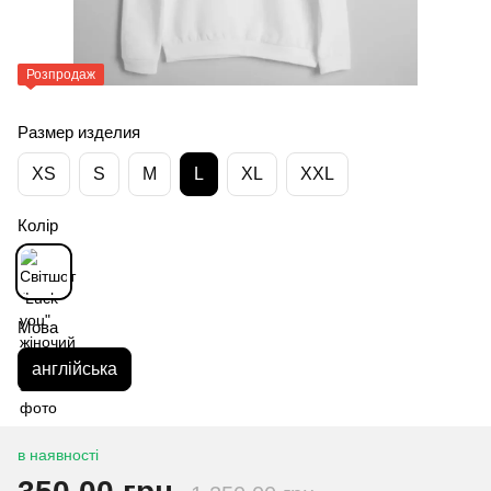
Розпродаж
Размер изделия
XS
S
M
L
XL
XXL
Колір
Мова
англійська
в наявності