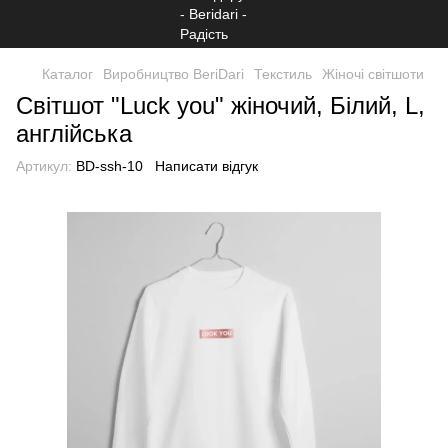
Каталог
Виробництво BeriDari
Текстиль
Жіночі світшоти
Світшот "Luck you" жіночий, Білий, L,
англійська
Артикул:
BD-ssh-10
Написати відгук