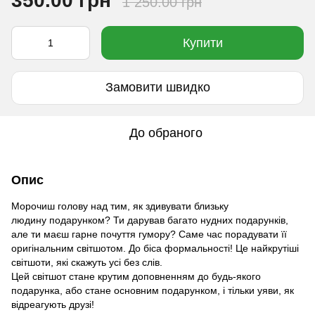
350.00 грн
1 250.00 грн
Купити
Замовити швидко
До обраного
Опис
Морочиш голову над тим, як здивувати близьку
людину подарунком? Ти дарував багато нудних подарунків,
але ти маєш гарне почуття гумору? Саме час порадувати її
оригінальним світшотом. До біса формальності! Це найкрутіші
світшоти, які скажуть усі без слів.
Цей світшот стане крутим доповненням до будь-якого
подарунка, або стане основним подарунком, і тільки уяви, як
відреагують друзі!