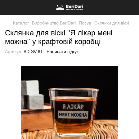
Каталог
Виробництво BeriDari
Посуд
Склянки для віскі
Склянка для віскі "Я лікар мені
можна" у крафтовій коробці
Артикул:
BD-SV-81
Написати відгук