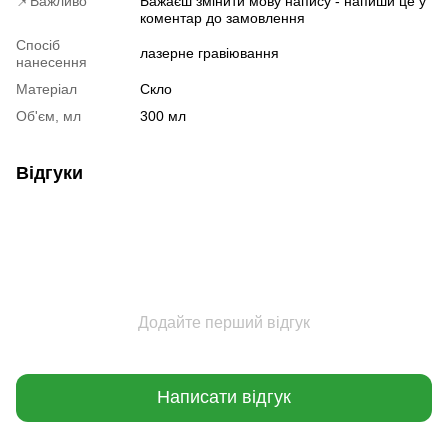
📌Важливо
Бажаєш змінити мову напису - напиши це у
коментар до замовлення
Спосіб
лазерне гравіювання
нанесення
Матеріал
Скло
Об'єм, мл
300 мл
Відгуки
Додайте перший відгук
Написати відгук