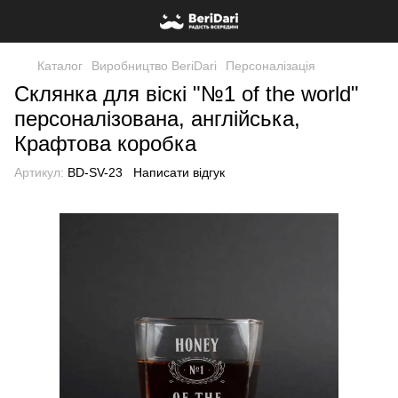
Каталог
Виробництво BeriDari
Персоналізація
Склянка для віскі "№1 of the world"
персоналізована, англійська,
Крафтова коробка
Артикул:
BD-SV-23
Написати відгук