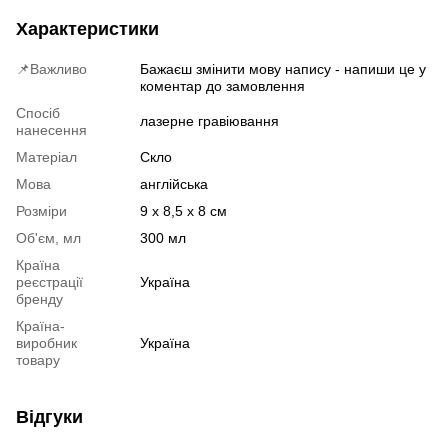
Характеристики
📌Важливо
Бажаєш змінити мову напису - напиши це у
коментар до замовлення
Спосіб
лазерне гравіювання
нанесення
Матеріал
Скло
Мова
англійська
Розміри
9 х 8,5 х 8 см
Об'єм, мл
300 мл
Країна
реєстрації
Україна
бренду
Країна-
виробник
Україна
товару
Відгуки