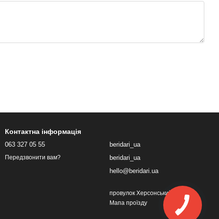
Контактна інформація
063 327 05 55
beridari_ua
beridari_ua
Передзвонити вам?
hello@beridari.ua
провулок Херсонський, 1
Мапа проїзду