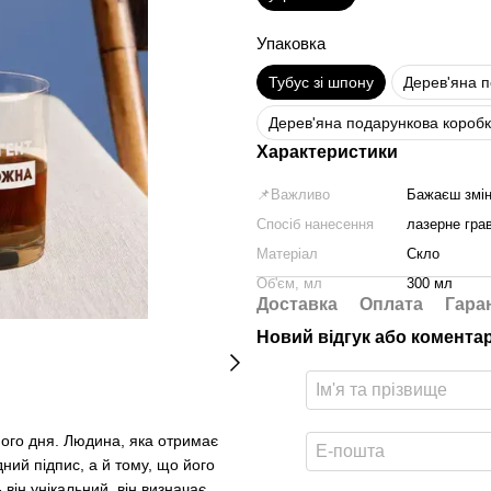
Упаковка
Тубус зі шпону
Дерев'яна 
Дерев'яна подарункова коробк
Характеристики
📌Важливо
Бажаєш змін
Спосіб нанесення
лазерне гра
Матеріал
Скло
Об'єм, мл
300 мл
Доставка
Оплата
Гара
Новий відгук або комента
ного дня. Людина, яка отримає
ний підпис, а й тому, що його
він унікальний, він визначає