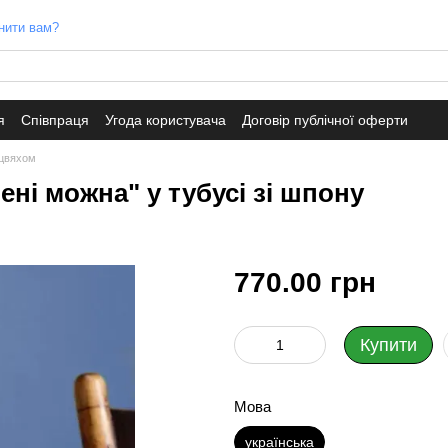
нити вам?
я
Співпраця
Угода користувача
Договір публічної оферти
з цвяхом
ені можна" у тубусі зі шпону
770.00 грн
Купити
Мова
українська