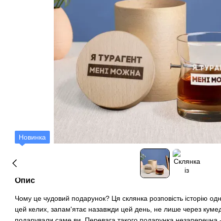
Новинка
Опис
Чому це чудовий подарунок? Ця склянка розповість історію од
цей келих, запам'ятає назавжди цей день, не лише через кумед
подарували саме ви. Перевага такого подарунка незаперечна - 