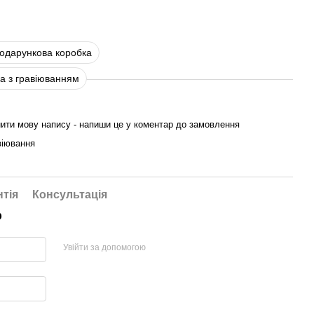
подарункова коробка
а з гравіюванням
ити мову напису - напиши це у коментар до замовлення
віювання
нтія
Консультація
р
Увійти за допомогою