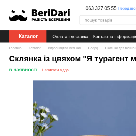
Перейти до основного контенту
063 327 05 55
Передзво
Каталог
Оплата і доставка
Контактна інформаці
Головна
Каталог
Виробництво BeriDari
Посуд
Склянки для віскі і
Склянка із цвяхом "Я турагент м
в наявності
Написати відгук