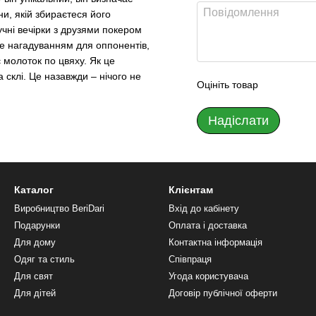
ни, якій збираєтеся його
гучні вечірки з друзями покером
де нагадуванням для оппонентів,
 молоток по цвяху. Як це
склі. Це назавжди – нічого не
Оцініть товар
Надіслати
Каталог
Клієнтам
Виробництво BeriDari
Вхід до кабінету
Подарунки
Оплата і доставка
Для дому
Контактна інформація
Одяг та стиль
Співпраця
Для свят
Угода користувача
Для дітей
Договір публічної оферти