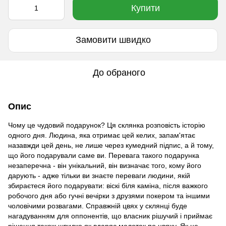
Купити
Замовити швидко
До обраного
Опис
Чому це чудовий подарунок? Ця склянка розповість історію
одного дня. Людина, яка отримає цей келих, запам'ятає
назавжди цей день, не лише через кумедний підпис, а й тому,
що його подарували саме ви. Перевага такого подарунка
незаперечна - він унікальний, він визначає того, кому його
дарують - адже тільки ви знаєте переваги людини, якій
збираєтеся його подарувати: віскі біля каміна, після важкого
робочого дня або гучні вечірки з друзями покером та іншими
чоловічими розвагами. Справжній цвях у склянці буде
нагадуванням для оппонентів, що власник рішучий і приймає
рішення також швидко як вдаряє молоток по цвяху. Як це