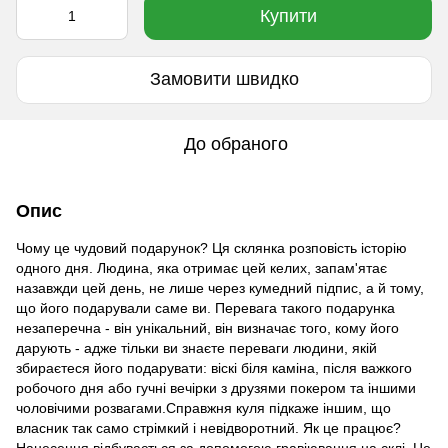
Купити
Замовити швидко
До обраного
Опис
Чому це чудовий подарунок? Ця склянка розповість історію
одного дня. Людина, яка отримає цей келих, запам'ятає
назавжди цей день, не лише через кумедний підпис, а й тому,
що його подарували саме ви. Перевага такого подарунка
незаперечна - він унікальний, він визначає того, кому його
дарують - адже тільки ви знаєте переваги людини, якій
збираєтеся його подарувати: віскі біля каміна, після важкого
робочого дня або гучні вечірки з друзями покером та іншими
чоловічими розвагами.Справжня куля підкаже іншим, що
власник так само стрімкий і невідворотний. Як це працює?
Нанесення відбувається за допомогою гравіювання на склі. Це