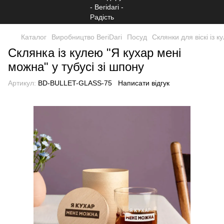
Каталог
Виробництво BeriDari
Посуд
Склянки для віскі із к
Склянка із кулею "Я кухар мені
можна" у тубусі зі шпону
Артикул:
BD-BULLET-GLASS-75
Написати відгук