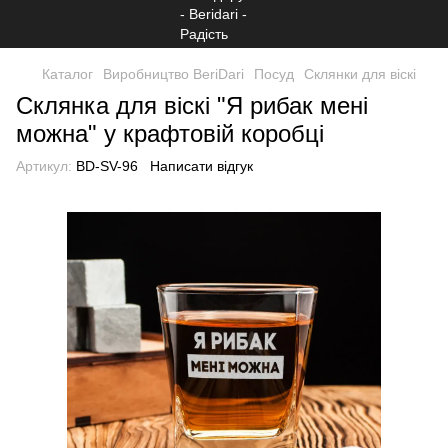
Каталог
Виробництво BeriDari
Посуд
Склянки для віскі
Склянка для віскі "Я рибак мені
можна" у крафтовій коробці
Артикул:
BD-SV-96
Написати відгук