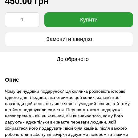
450.00 грн
Купити
Замовити швидко
До обраного
Опис
Чому це чудовий подарунок? Ця склянка розповість історію
одного дня. Людина, яка отримає цей келих, запам'ятає
назавжди цей день, не лише через кумедний підпис, а й тому,
що його подарували саме ви. Перевага такого подарунка
незаперечна - він унікальний, він визначає того, кому його
дарують - адже тільки ви знаєте переваги людини, якій
збираєтеся його подарувати: віскі біля каміна, після важкого
робочого дня або гучні вечірки з друзями покером та іншими