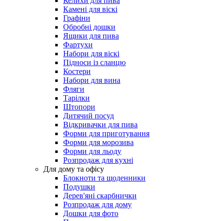
Келихи для пива
Камені для віскі
Графіни
Обробні дошки
Ящики для пива
Фартухи
Набори для віскі
Підноси із сланцю
Костери
Набори для вина
Фляги
Тарілки
Штопори
Дитячий посуд
Відкривачки для пива
Форми для приготування
Форми для морозива
Форми для льоду
Розпродаж для кухні
Для дому та офісу
Блокноти та щоденники
Подушки
Дерев'яні скарбнички
Розпродаж для дому
Дошки для фото