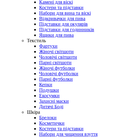
Камені для віскі
Костери та підставки
Набори для вина та віскі
Відкривачки для пива
Підставки для окулярів
Підставки для годинників
Ящики для пива
Текстиль
Фартухи
Жіночі світшоти
Чоловічі світшоти
Парні світшоти
Жіночі футболки
Чоловічі футболки
Парні футболки
Кепки
Подушки
Екосумки
Захисні маски
Дитячі Боді
Шкіра
Брелоки
Косметички
Костери та підставки
Набори для чищення взуття