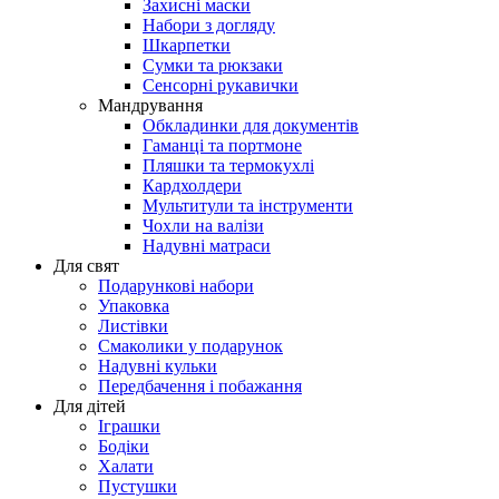
Захисні маски
Набори з догляду
Шкарпетки
Сумки та рюкзаки
Сенсорні рукавички
Мандрування
Обкладинки для документів
Гаманці та портмоне
Пляшки та термокухлі
Кардхолдери
Мультитули та інструменти
Чохли на валізи
Надувні матраси
Для свят
Подарункові набори
Упаковка
Листівки
Смаколики у подарунок
Надувні кульки
Передбачення і побажання
Для дітей
Іграшки
Бодіки
Халати
Пустушки