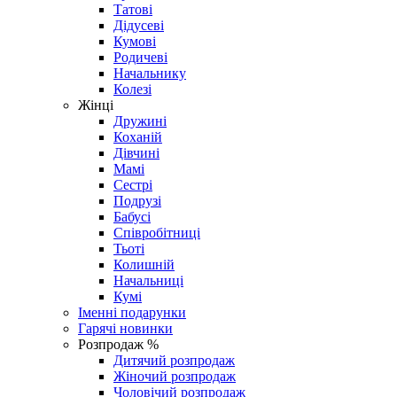
Татові
Дідусеві
Кумові
Родичеві
Начальнику
Колезі
Жінці
Дружині
Коханій
Дівчині
Мамі
Сестрі
Подрузі
Бабусі
Співробітниці
Тьоті
Колишній
Начальниці
Кумі
Іменні подарунки
Гарячі новинки
Розпродаж %
Дитячий розпродаж
Жіночий розпродаж
Чоловічий розпродаж