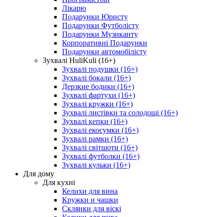
Лікарю
Подарунки Юристу
Подарунки Футболісту
Подарунки Музиканту
Корпоративні Подарунки
Подарунки автомобілісту
Зухвалі HuliKuli (16+)
Зухвалі подушки (16+)
Зухвалі бокали (16+)
Дерзкие бодики (16+)
Зухвалі фартухи (16+)
Зухвалі кружки (16+)
Зухвалі листівки та солодощі (16+)
Зухвалі кепки (16+)
Зухвалі екосумки (16+)
Зухвалі рамки (16+)
Зухвалі світшоти (16+)
Зухвалі футболки (16+)
Зухвалі кульки (16+)
Для дому
Для кухні
Келихи для вина
Кружки и чашки
Склянки для віскі