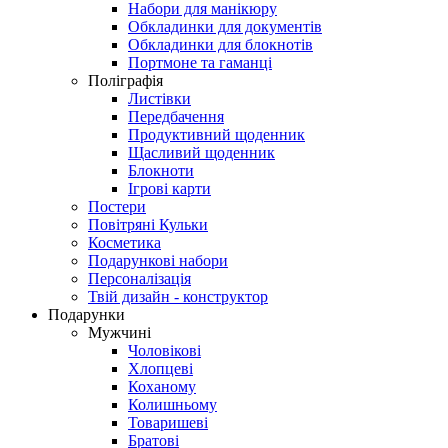
Набори для манікюру
Обкладинки для документів
Обкладинки для блокнотів
Портмоне та гаманці
Поліграфія
Листівки
Передбачення
Продуктивний щоденник
Щасливий щоденник
Блокноти
Ігрові карти
Постери
Повітряні Кульки
Косметика
Подарункові набори
Персоналізація
Твій дизайн - конструктор
Подарунки
Мужчині
Чоловікові
Хлопцеві
Коханому
Колишньому
Товаришеві
Братові