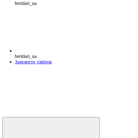
beridari_ua
beridari_ua
Замовити дзвінок