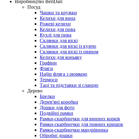
Виробництво BeriDari
Посуд
Чашки та кружки
Келихи для вина
Рожеві келихи
Келихи для пива
Кухлі для пива
Склянки для віскі
Склянки для віскі із кулею
Склянки для віскі із цвяхом
Келихи для коньяку
Графіни
Фляги
Набір фляга з рюмкою
Термоси
Таці та підставки зі сланцю
Дерево
Брелки
Дерев'яні коробки
Дошки для фото
Подвійні рамки
Рамки-скарбнички для винних корків
Рамки-скарбнички для пивних кришок
Рамки-скарбнички мандрівника
Обробні дошки