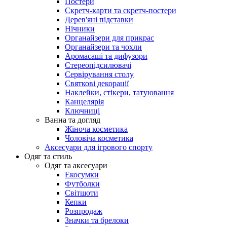
Постери
Скретч-карти та скретч-постери
Дерев'яні підставки
Нічники
Органайзери для прикрас
Органайзери та чохли
Аромасаші та дифузори
Стереопідсилювачі
Сервірування столу
Святкові декорації
Наклейки, стікери, татуювання
Канцелярія
Ключниці
Ванна та догляд
Жіноча косметика
Чоловіча косметика
Аксесуари для ігрового спорту
Одяг та стиль
Одяг та аксесуари
Екосумки
Футболки
Світшоти
Кепки
Розпродаж
Значки та брелоки