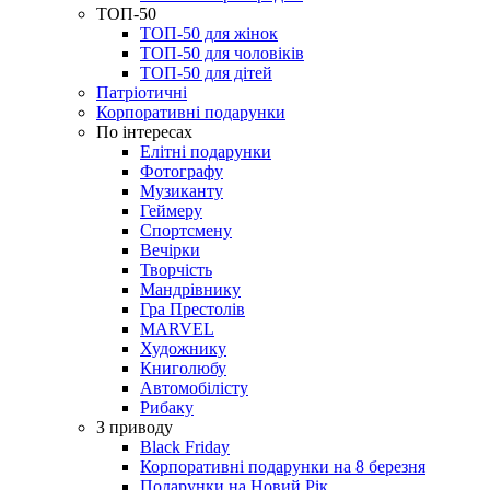
ТОП-50
ТОП-50 для жінок
ТОП-50 для чоловіків
ТОП-50 для дітей
Патріотичні
Корпоративні подарунки
По інтересах
Елітні подарунки
Фотографу
Музиканту
Геймеру
Спортсмену
Вечірки
Творчість
Мандрівнику
Гра Престолів
MARVEL
Художнику
Книголюбу
Автомобілісту
Рибаку
З приводу
Black Friday
Корпоративні подарунки на 8 березня
Подарунки на Новий Рік