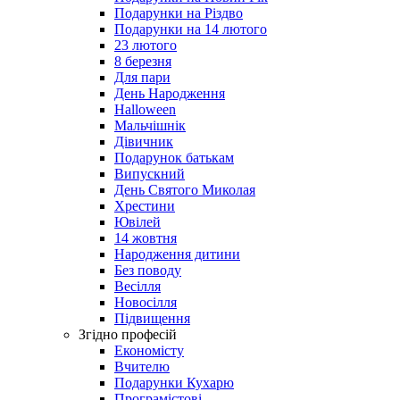
Подарунки на Різдво
Подарунки на 14 лютого
23 лютого
8 березня
Для пари
День Народження
Halloween
Мальчішнік
Дівичник
Подарунок батькам
Випускний
День Святого Миколая
Хрестини
Ювілей
14 жовтня
Народження дитини
Без поводу
Весілля
Новосілля
Підвищення
Згідно професій
Економісту
Вчителю
Подарунки Кухарю
Програмістові