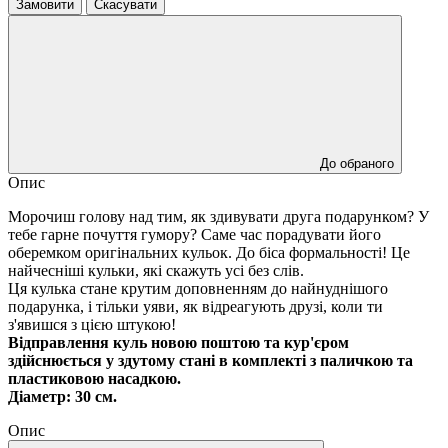
Замовити
Скасувати
До обраного
Опис
Морочиш голову над тим, як здивувати друга подарунком? У
тебе гарне почуття гумору? Саме час порадувати його
оберемком оригінальних кульок. До біса формальності! Це
найчесніші кульки, які скажуть усі без слів.
Ця кулька стане крутим доповненням до найнуднішого
подарунка, і тільки уяви, як відреагують друзі, коли ти
з'явишся з цією штукою!
Відправлення куль новою поштою та кур'єром
здійснюється у здутому стані в комплекті з паличкою та
пластиковою насадкою.
Діаметр: 30 см.
Опис