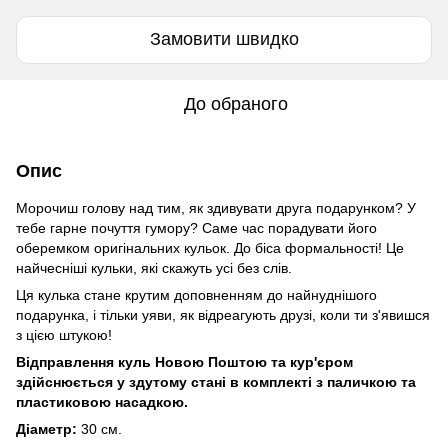
Замовити швидко
До обраного
Опис
Морочиш голову над тим, як здивувати друга подарунком? У
тебе гарне почуття гумору? Саме час порадувати його
оберемком оригінальних кульок. До біса формальності! Це
найчесніші кульки, які скажуть усі без слів.
Ця кулька стане крутим доповненням до найнуднішого
подарунка, і тільки уяви, як відреагують друзі, коли ти з'явишся
з цією штукою!
Відправлення куль Новою Поштою та кур'єром
здійснюється у здутому стані в комплекті з паличкою та
пластиковою насадкою.
Діаметр:
30 см.