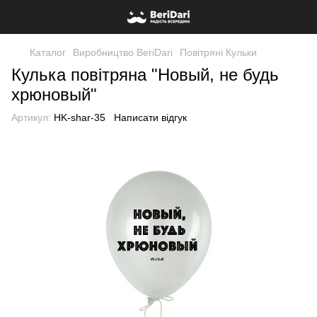
Каталог
Виробництво BeriDari
Повітряні Кульки
Кулька повітряна "Новый, не будь
хрюновый"
Артикул:
HK-shar-35
Написати відгук