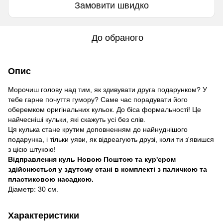
Замовити швидко
До обраного
Опис
Морочиш голову над тим, як здивувати друга подарунком? У
тебе гарне почуття гумору? Саме час порадувати його
оберемком оригінальних кульок. До біса формальності! Це
найчесніші кульки, які скажуть усі без слів.
Ця кулька стане крутим доповненням до найнуднішого
подарунка, і тільки уяви, як відреагують друзі, коли ти з'явишся
з цією штукою!
Відправлення куль Новою Поштою та кур'єром
здійснюється у здутому стані в комплекті з паличкою та
пластиковою насадкою.
Діаметр: 30 см.
Характеристики