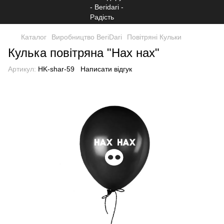
Каталог
Виробництво BeriDari
Повітряні Кульки
Кулька повітряна "Нах нах"
Артикул:
HK-shar-59
Написати відгук