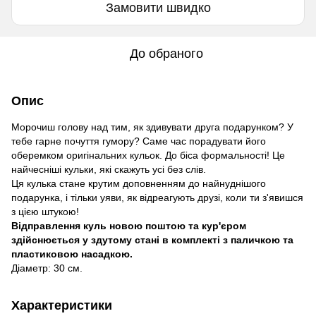
Замовити швидко
До обраного
Опис
Морочиш голову над тим, як здивувати друга подарунком? У
тебе гарне почуття гумору? Саме час порадувати його
оберемком оригінальних кульок. До біса формальності! Це
найчесніші кульки, які скажуть усі без слів.
Ця кулька стане крутим доповненням до найнуднішого
подарунка, і тільки уяви, як відреагують друзі, коли ти з'явишся
з цією штукою!
Відправлення куль новою поштою та кур'єром
здійснюється у здутому стані в комплекті з паличкою та
пластиковою насадкою.
Діаметр: 30 см.
Характеристики