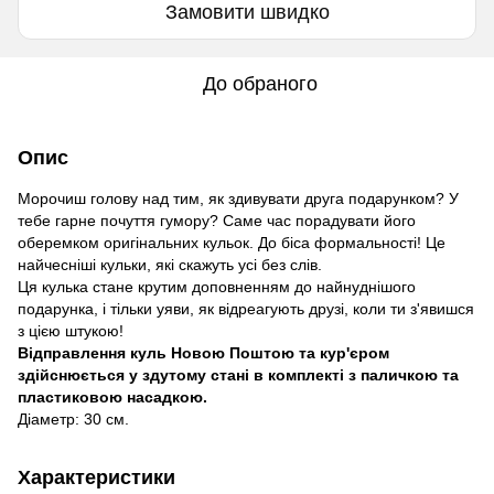
Замовити швидко
До обраного
Опис
Морочиш голову над тим, як здивувати друга подарунком? У
тебе гарне почуття гумору? Саме час порадувати його
оберемком оригінальних кульок. До біса формальності! Це
найчесніші кульки, які скажуть усі без слів.
Ця кулька стане крутим доповненням до найнуднішого
подарунка, і тільки уяви, як відреагують друзі, коли ти з'явишся
з цією штукою!
Відправлення куль Новою Поштою та кур'єром
здійснюється у здутому стані в комплекті з паличкою та
пластиковою насадкою.
Діаметр: 30 см.
Характеристики