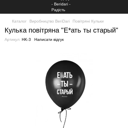
Каталог
Виробництво BeriDari
Повітряні Кульки
Кулька повітряна "Е*ать ты старый"
Артикул:
HK-3
Написати відгук