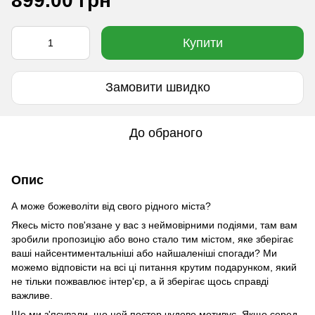
899.00 грн
Купити
Замовити швидко
До обраного
Опис
А може божеволіти від свого рідного міста?
Якесь місто пов'язане у вас з неймовірними подіями, там вам
зробили пропозицію або воно стало тим містом, яке зберігає
ваші найсентиментальніші або найшаленіші спогади? Ми
можемо відповісти на всі ці питання крутим подарунком, який
не тільки пожвавлює інтер'єр, а й зберігає щось справді
важливе.
Ще ми з'ясували, що цей постер чудово мотивує. Якщо серед