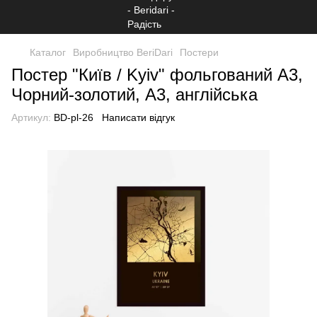
Каталог
Виробництво BeriDari
Постери
Постер "Київ / Kyiv" фольгований А3,
Чорний-золотий, А3, англійська
Артикул:
BD-pl-26
Написати відгук