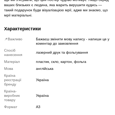
ваших близьких є людина, яка марить вирушити кудись —
такий подарунок буде візуалізацією мрії, адже ми знаємо, що
мрії матеріальні.
Характеристики
📌Важливо
Бажаєш змінити мову напису - напиши це у
коментар до замовлення
Спосіб
лазерний друк та фольгування
нанесення
Матеріал
пластик, скло, картон, фольга
Мова
англійська
Країна
реєстрації
Україна
бренду
Країна-
виробник
Україна
товару
Формат
А3