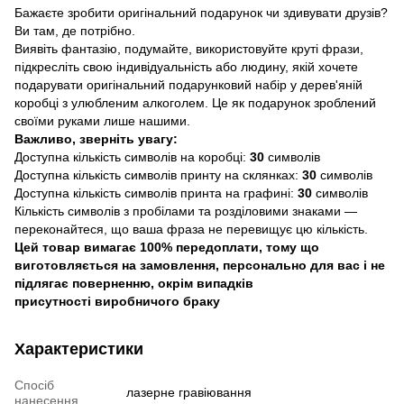
Бажаєте зробити оригінальний подарунок чи здивувати друзів?
Ви там, де потрібно.
Виявіть фантазію, подумайте, використовуйте круті фрази,
підкресліть свою індивідуальність або людину, якій хочете
подарувати оригінальний подарунковий набір у дерев'яній
коробці з улюбленим алкоголем. Це як подарунок зроблений
своїми руками лише нашими.
Важливо, зверніть увагу:
Доступна кількість символів на коробці:
30
символів
Доступна кількість символів принту на склянках:
30
символів
Доступна кількість символів принта на графині:
30
символів
Кількість символів з пробілами та розділовими знаками —
переконайтеся, що ваша фраза не перевищує цю кількість.
Цей товар вимагає 100% передоплати, тому що
виготовляється на замовлення, персонально для вас і не
підлягає поверненню, окрім випадків
присутності виробничого браку
Характеристики
Спосіб
лазерне гравіювання
нанесення