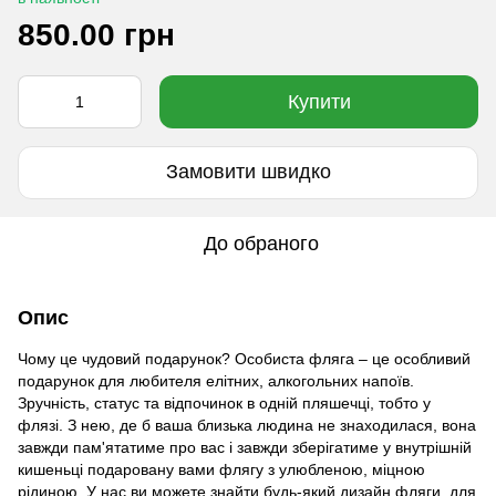
850.00 грн
Купити
Замовити швидко
До обраного
Опис
Чому це чудовий подарунок? Особиста фляга – це особливий
подарунок для любителя елітних, алкогольних напоїв.
Зручність, статус та відпочинок в одній пляшечці, тобто у
флязі. З нею, де б ваша близька людина не знаходилася, вона
завжди пам'ятатиме про вас і завжди зберігатиме у внутрішній
кишеньці подаровану вами флягу з улюбленою, міцною
рідиною. У нас ви можете знайти будь-який дизайн фляги, для