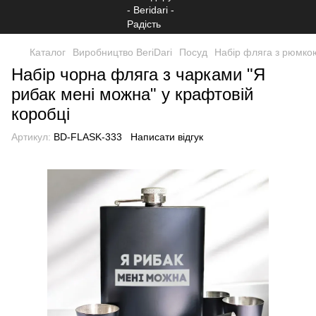
Каталог
Виробництво BeriDari
Посуд
Набір фляга з рюмко
Набір чорна фляга з чарками "Я
рибак мені можна" у крафтовій
коробці
Артикул:
BD-FLASK-333
Написати відгук