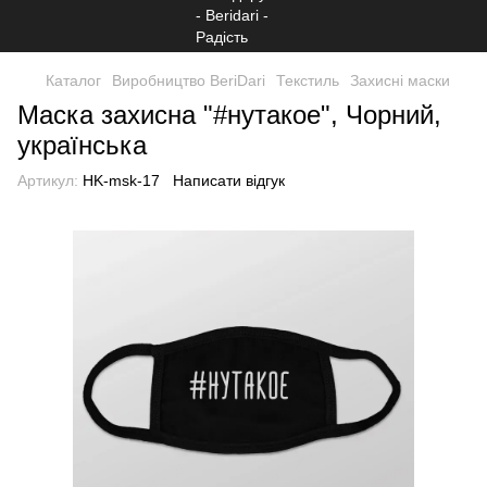
Каталог
Виробництво BeriDari
Текстиль
Захисні маски
Маска захисна "#нутакое", Чорний,
українська
Артикул:
HK-msk-17
Написати відгук