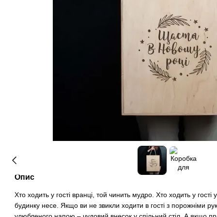
Опис
Хто ходить у гості вранці, той чинить мудро. Хто ходить у гості
будинку несе. Якщо ви не звикли ходити в гості з порожніми р
улюбленого напою – чудовий внесок у спільний стіл. А якщо пр