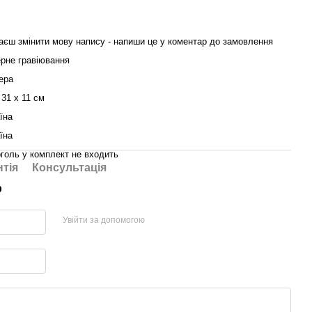
єш змінити мову напису - напиши це у коментар до замовлення
рне гравіювання
ера
 31 x 11 см
їна
їна
голь у комплект не входить
нтія
Консультація
р
Увійти за допомогою