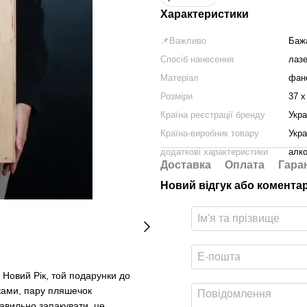
Характеристики
📌Важливо
Бажа
Спосіб нанесення
лазе
Матеріал
фан
Розміри
37 x
Країна реєстрації бренду
Укра
Країна-виробник товару
Укра
додаткові характеристики
алко
Доставка
Оплата
Гара
Новий відгук або комента
 у Новий Рік, той подарунки до
уками, пару пляшечок
авильно запакувати, це