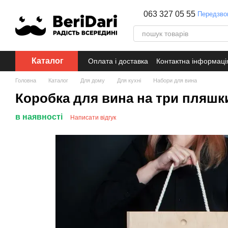
Перейти до основного контенту
063 327 05 55
Передзво
Каталог
Оплата і доставка
Контактна інформаці
Головна
Каталог
Для дому
Для кухні
Набори для вина
Коробка для вина на три пляшк
в наявності
Написати відгук