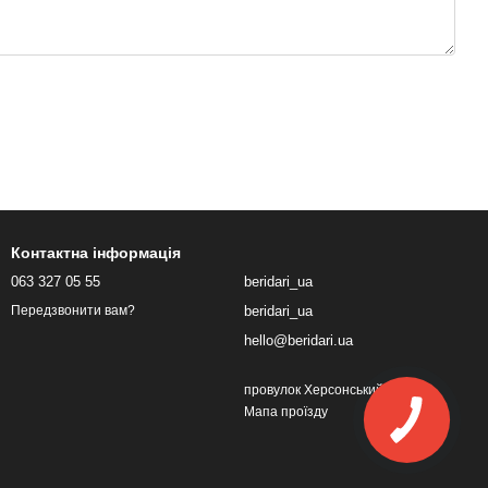
Контактна інформація
063 327 05 55
beridari_ua
beridari_ua
Передзвонити вам?
hello@beridari.ua
провулок Херсонський, 1
Мапа проїзду