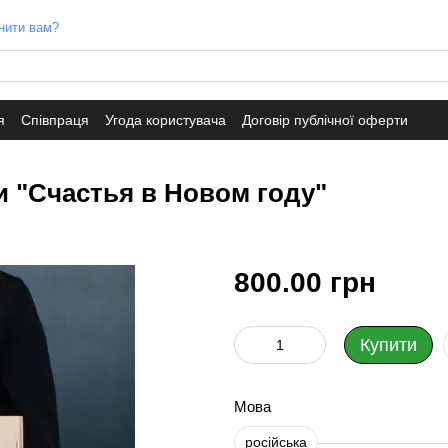
нити вам?
я
Співпраця
Угода користувача
Договір публічної оферти
и "Счастья в Новом году"
800.00 грн
Купити
Мова
російська