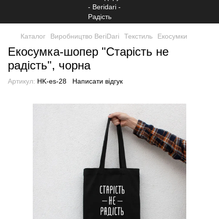
Каталог
Виробництво BeriDari
Текстиль
Екосумки
Екосумка-шопер "Старість не
радість", чорна
Артикул:
HK-es-28
Написати відгук