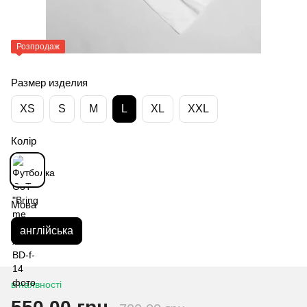
Розпродаж
Размер изделия
XS
S
M
L
XL
XXL
Колір
Мова
англійська
в наявності