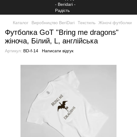
Каталог
Виробництво BeriDari
Текстиль
Жіночі футболки
Футболка GoT "Bring me dragons"
жіноча, Білий, L, англійська
Артикул:
BD-f-14
Написати відгук