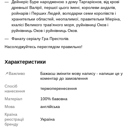
Дейнеріс Буре народженою з дому Таргарієнов, від крові
древньої Валірії, першої цього імені, королеви андалів,
ройнарів і Перших Людей, володарки семи королівств і
хранительки областей, неопалимої, правительки Міеріна,
кхалісі Великого трав'яного моря, руйнівниці Оков і
руйнівниць Оков і руйнівниць Оков.
Фанату серіалу Гра Престолів.
Насолоджуйтесь переглядом правильно!
Характеристики
📌Важливо
Бажаєш змінити мову напису - напиши це у
коментар до замовлення
Спосіб
термоперенесення
нанесення
Матеріал
100% бавовна
Мова
англійська
Країна
реєстрації
Україна
бренду