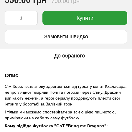
550.00 грн
700.00 грн
Купити
Замовити швидко
До обраного
Опис
Сім Королівств знову здригаються від гуркоту копит Кхаласара,
непроглядної темряви Ночі та погрози через Стіну. Дракони
випікають нежити, а герої серіалу продовжують плести свої
інтриги у боротьбі за Залізний трон.
І тільки ми можемо спостерігати за всією цією пишнотою,
приміряючи на себе ту саму футболку.
Кому підійде Футболка "GoT "Bring me Dragons":