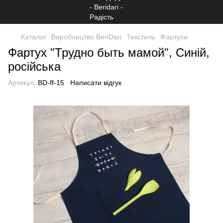
Каталог
Виробництво BeriDari
Текстиль
Фартухи
Фартух "Трудно быть мамой", Синій,
російська
Артикул:
BD-ff-15
Написати відгук