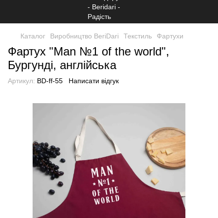
Каталог
Виробництво BeriDari
Текстиль
Фартухи
Фартух "Man №1 of the world",
Бургунді, англійська
Артикул:
BD-ff-55
Написати відгук