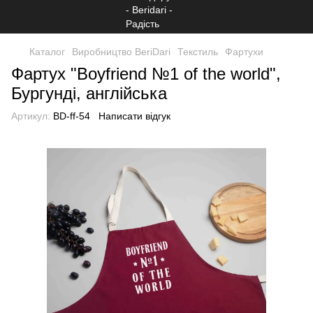
Каталог
Виробництво BeriDari
Текстиль
Фартухи
Фартух "Boyfriend №1 of the world",
Бургунді, англійська
Артикул:
BD-ff-54
Написати відгук