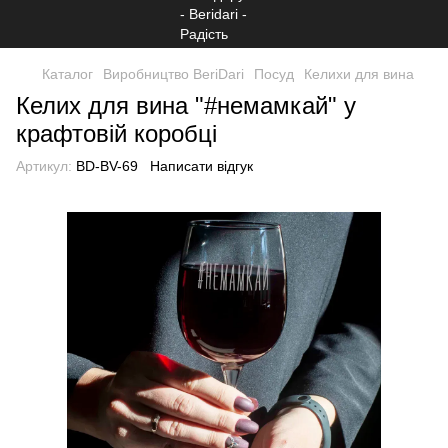
Каталог
Виробництво BeriDari
Посуд
Келихи для вина
Келих для вина "#немамкай" у
крафтовій коробці
Артикул:
BD-BV-69
Написати відгук