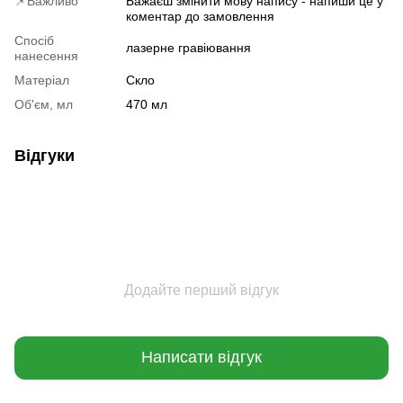
📌Важливо
Бажаєш змінити мову напису - напиши це у
коментар до замовлення
Спосіб
лазерне гравіювання
нанесення
Матеріал
Скло
Об'єм, мл
470 мл
Відгуки
Додайте перший відгук
Написати відгук