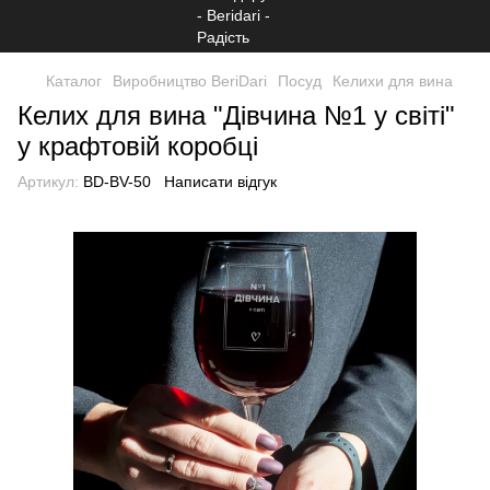
Каталог
Виробництво BeriDari
Посуд
Келихи для вина
Келих для вина "Дівчина №1 у світі"
у крафтовій коробці
Артикул:
BD-BV-50
Написати відгук