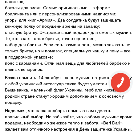
напитков;
бокалы для виски. Самые оригинальные – в форме
бриллианта или с персонализированными надписями;
упоры для книг «Армия». Два солдатика будут защищать
книжную полку от покушений жены на заначку;
опасную бритву. Экстремальный подарок для смелых мужчин.
Те, кто знает толк в бритье, точно оценят ее;
набор для бритья. Если есть возможность, можно заказать не
только бритву, но и помазок, специальную чашку и пену – все
в подарочной упаковке;
пояс с карманами. Отличная вещь для любителей барбекю и
пивных вечеринок.
Важно помнить: 14 октября - день мужчин-патриотов, поэтому
любой украинский аксессуар также будет уместен.
Вышиванка, маленький флаг Украины, герб или книжка о
родной стране станут хорошим дополнением к основному
подарку.
Надеемся, что наша подборка помогла вам сделать
правильный выбор. Не забывайте, что любому мужчине кроме
подарка, необходимо женское тепло и забота. «Beri Dari»
желает вам отличного настроения в День защитника Украины.