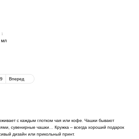
1
0 мл
9
Вперед
 оживает с каждым глотком чая или кофе. Чашки бывают
исями, сувенирные чашки… Кружка – всегда хороший подарок
асивый дизайн или прикольный принт.