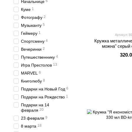
6
Начальнице
1
Куме
2
Фотографу
5
Музыканту
1
Геймеру
Артикул: B
Кружка металличе
4
Спортсмену
можна" серый 
2
Вечеринки
320.
4
Путешественнику
13
Игра Престолов
6
MARVEL
8
Книголюбу
6
Подарки на Новый Год
1
Подарки на Рождество
Подарки на 14
20
февраля
9
23 февраля
18
8 марта