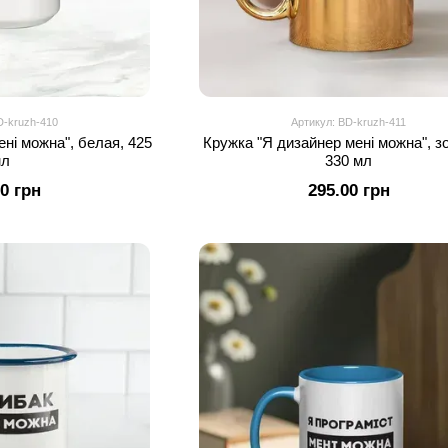
D-kruzh-410
Артикул: BD-kruzh-411
ені можна", белая, 425
Кружка "Я дизайнер мені можна", з
мл
330 мл
00 грн
295.00 грн