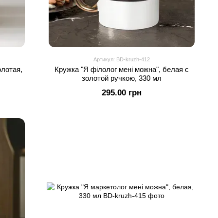
Артикул: BD-kruzh-412
олотая,
Кружка "Я філолог мені можна", белая с
золотой ручкою, 330 мл
295.00 грн