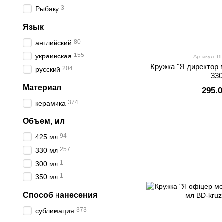
3
Рыбаку
Язык
80
английский
155
украинская
Артикул: B
Кружка "Я директор 
204
русский
33
Материал
295.
374
керамика
Объем, мл
94
425 мл
257
330 мл
1
300 мл
1
350 мл
Способ нанесения
373
сублимация