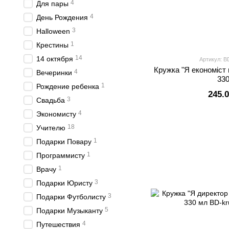
4
Для пары
4
День Рождения
3
Halloween
1
Крестины
14
14 октября
Артикул: B
Кружка "Я економіст 
4
Вечеринки
33
1
Рождение ребенка
245.
3
Свадьба
4
Экономисту
18
Учителю
1
Подарки Повару
1
Программисту
1
Врачу
3
Подарки Юристу
3
Подарки Футболисту
5
Подарки Музыканту
4
Путешествия