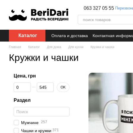
Перейти к основному контенту
063 327 05 55
Перезвон
Каталог
Оплата и доставка
Контактная информ
Главная
Каталог
Для дома
Для кухни
Кружки и чашки
Кружки и чашки
Цена, грн
От Цена, грн
До Цена, грн
OK
Раздел
257
Мужчине
371
Чашки и кружки