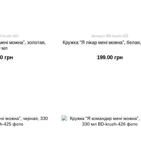
D-kruzh-422
Артикул: BD-kruzh-423
мені можна", золотая,
Кружка "Я лікар мені можна", белая
0 мл
00 грн
199.00 грн