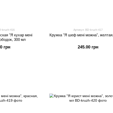
D-kruzh-416
Артикул: BD-kruzh-417
ская "Я кухар мені
Кружка "Я шеф мені можна", желтая
ободок, 300 мл
00 грн
245.00 грн