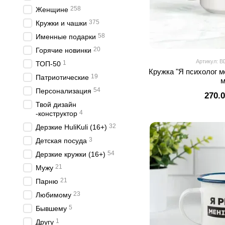
258
Женщине
375
Кружки и чашки
58
Именные подарки
20
Горячие новинки
Артикул: B
1
ТОП-50
Кружка "Я психолог м
19
Патриотические
54
Персонализация
270.
Твой дизайн
4
-конструктор
32
Дерзкие HuliKuli (16+)
3
Детская посуда
54
Дерзкие кружки (16+)
21
Мужу
21
Парню
23
Любимому
5
Бывшему
1
Другу