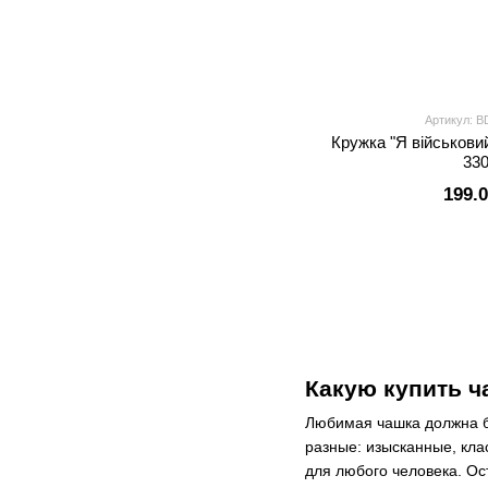
Артикул: B
Кружка "Я військови
33
199.
Какую купить ч
Любимая чашка должна бы
разные: изысканные, кла
для любого человека. Ос