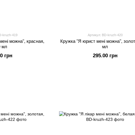
D-kruzh-419
Артикул: BD-kruzh-420
мені можна", красная,
Кружка "Я юрист мені можна", золот
0 мл
мл
00 грн
295.00 грн