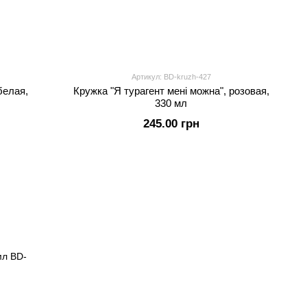
Артикул: BD-kruzh-427
белая,
Кружка "Я турагент мені можна", розовая,
330 мл
245.00 грн