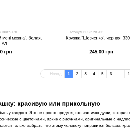
D-kruzh-428
Артикул: BD-kruzh-398
й мені можна", белая,
Кружка "Шевченко", черная, 33
0 мл
00 грн
245.00 грн
Назад
1
2
3
4
5
6
...
1
ашку: красивую или прикольную
ть у каждого. Это не просто предмет, это частичка души, которая
ссические с цветочками, яркие с рисунками, оригинальные с надп
тается только выбрать, что этому человеку понравится больше: кр