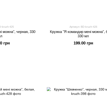
D-kruzh-425
Артикул: BD-kruzh-426
і можна", черная, 330
Кружка "Я командир мені можна", 
мл
330 мл
00 грн
199.00 грн