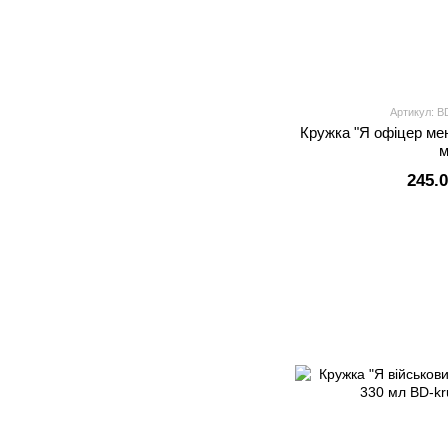
Артикул: B
Кружка "Я офіцер мен
245.