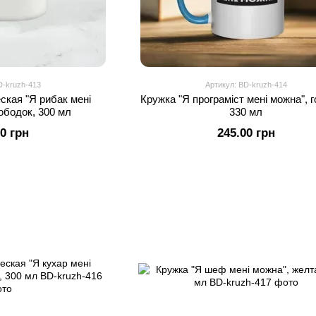
D-kruzh-413
Артикул: BD-kruzh-414
ская "Я рибак мені
Кружка "Я програміст мені можна", 
ободок, 300 мл
330 мл
00 грн
245.00 грн