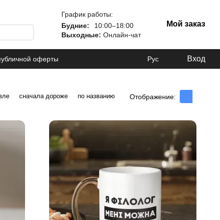
График работы:
Мой заказ
Будние:
10:00–18:00
Выходные:
Онлайн-чат
Вход
публичной оферты
Рус
вле
сначала дороже
по названию
Отображение: