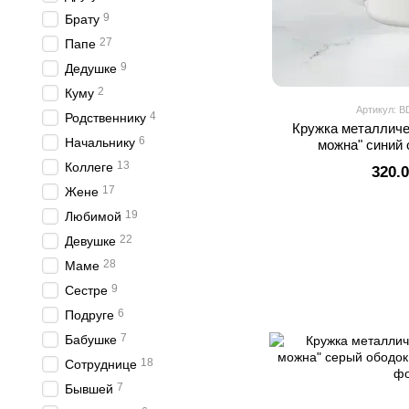
9
Брату
27
Папе
9
Дедушке
2
Куму
Артикул: B
4
Родственнику
Кружка металличе
6
Начальнику
можна" синий 
13
Коллеге
320.
17
Жене
19
Любимой
22
Девушке
28
Маме
9
Сестре
6
Подруге
7
Бабушке
18
Сотруднице
7
Бывшей