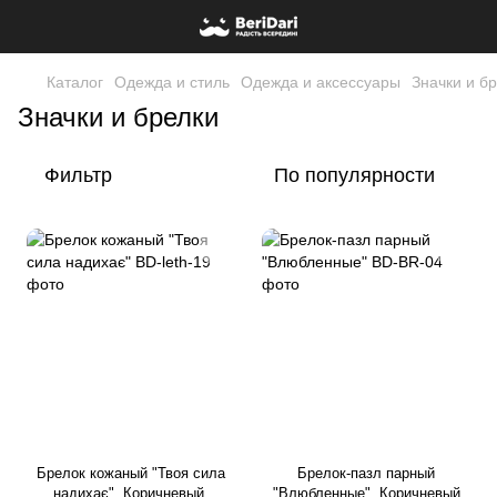
Каталог
Одежда и стиль
Одежда и аксессуары
Значки и б
Значки и брелки
Фильтр
По популярности
Брелок кожаный "Твоя сила
Брелок-пазл парный
надихає", Коричневый,
"Влюбленные", Коричневый