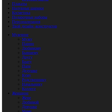
Плакаты
Надувные шарики
Косметика
Подарочные наборы
Персонализация
Твой дизайн -конструктор
Мужчине
Мужу
Парню
Любимому
Бывшему
Другу
Брату
Папе
Дедушке
Куму
Родственнику
Начальнику
Коллеге
Женщине
Жене
Любимой
Девушке
Маме