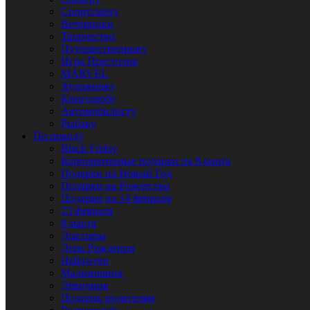
Спортсмену
Вечеринки
Творчество
Путешественнику
Игра Престолов
MARVEL
Художнику
Книголюбу
Автомобилисту
Рыбаку
По поводу
Black Friday
Корпоративные подарки на 8 марта
Подарки на Новый Год
Подарки на Рождество
Подарки на 14 февраля
23 февраля
8 марта
Для пары
День Рождения
Halloween
Мальчишник
Девичник
Подарок родителям