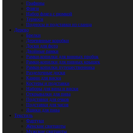
Графины
Фляги
Набор фляга с рюмкой
Термоси
Подносы и подставки из сланца
Дерево
Брелки
Деревянные коробки
Доски для фото
Двойные рамки
Рамки-копилки для винных пробок
Рамки-копилки для пивных крышек
Рамки-копилки путешественника
Разделочные доски
Камни для виски
Костеры и подставки
Наборы для вина и виски
Открывалки для пива
Подставки для очков
Подставки для часов
Ящики для пива
Текстиль
Фартуки
Женские свитшоты
Мужские свитшоты