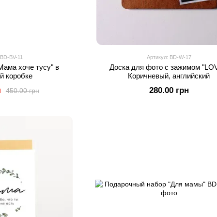
 BD-BV-11
Артикул: BD-W-17
Мама хоче тусу" в
Доска для фото с зажимом "LO
й коробке
Коричневый, английский
н
280.00 грн
450.00 грн