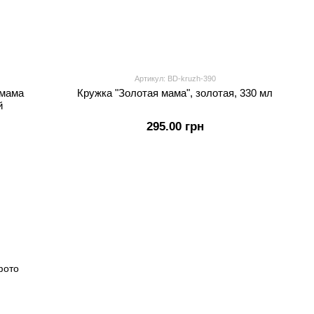
Артикул: BD-kruzh-390
 мама
Кружка "Золотая мама", золотая, 330 мл
й
295.00 грн