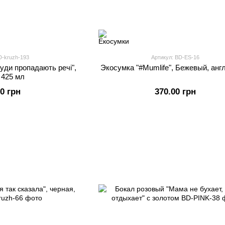
D-kruzh-193
Артикул: BD-ES-16
куди пропадають речі",
Экосумка "#Mumlife", Бежевый, анг
 425 мл
00 грн
370.00 грн