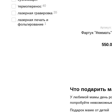
40
термоперенос
20
лазерная гравировка
лазерная печать и
1
фольгирование
Артикул:
Фартук "#яжмать"
550.
Что подарить 
У любимой мамы день рож
попробуйте невозможные
Подарок маме от детей