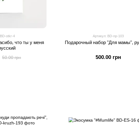
 BD-otkr-4
Артикул: BD-np-103
асибо, что ты у меня
Подарочный набор "Для мамы", р
 русский
500.00 грн
50.00 грн