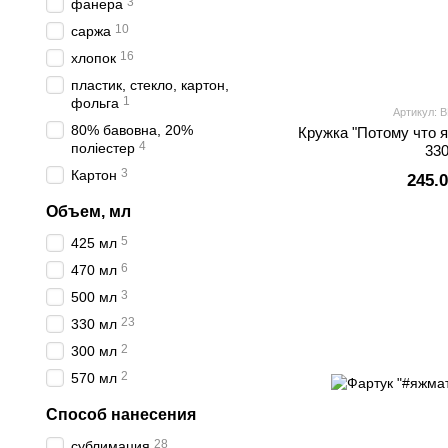
3
фанера
10
саржа
16
хлопок
пластик, стекло, картон,
1
фольга
Артикул: 
80% бавовна, 20%
Кружка "Потому что я
4
поліестер
33
3
Картон
245.
Объем, мл
5
425 мл
6
470 мл
3
500 мл
23
330 мл
2
300 мл
2
570 мл
Способ нанесения
28
сублимация