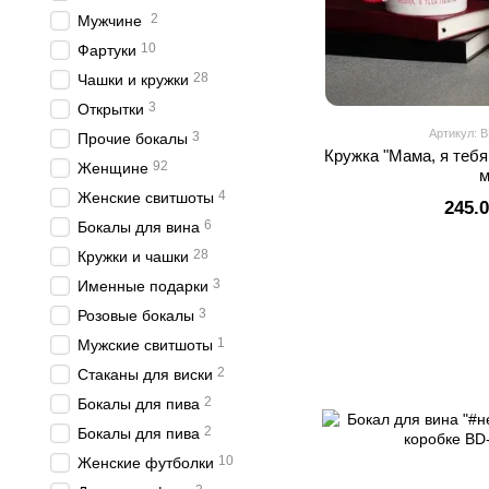
2
Мужчине
10
Фартуки
28
Чашки и кружки
3
Открытки
Артикул: 
3
Прочие бокалы
Кружка "Мама, я тебя
92
Женщине
4
Женские свитшоты
245.
6
Бокалы для вина
28
Кружки и чашки
3
Именные подарки
3
Розовые бокалы
1
Мужские свитшоты
2
Стаканы для виски
2
Бокалы для пива
2
Бокалы для пива
10
Женские футболки