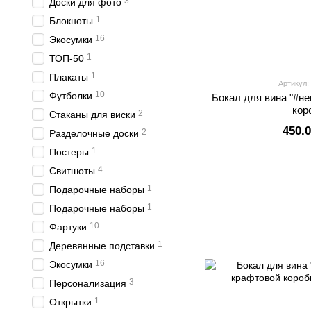
3
Доски для фото
1
Блокноты
16
Экосумки
1
ТОП-50
1
Плакаты
Артикул:
10
Футболки
Бокал для вина "#н
кор
2
Стаканы для виски
450.
2
Разделочные доски
1
Постеры
4
Свитшоты
1
Подарочные наборы
1
Подарочные наборы
10
Фартуки
1
Деревянные подставки
16
Экосумки
3
Персонализация
1
Открытки