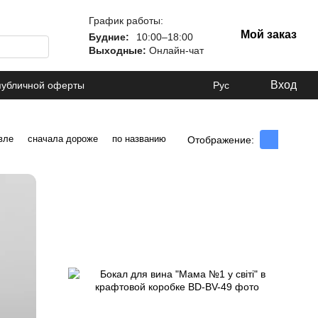
График работы:
Мой заказ
Будние:
10:00–18:00
Выходные:
Онлайн-чат
Вход
публичной оферты
Рус
вле
сначала дороже
по названию
Отображение: