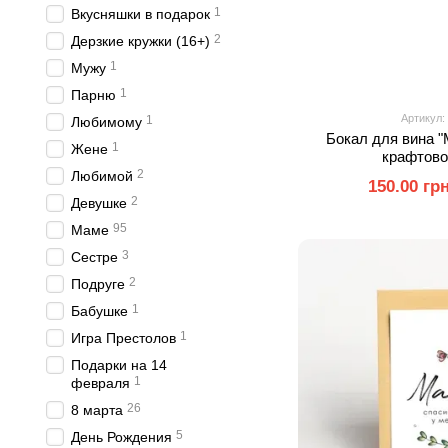
1
Вкусняшки в подарок
2
Дерзкие кружки (16+)
1
Мужу
1
Парню
Артикул:
1
Любимому
Бокал для вина "
1
Жене
крафтово
2
Любимой
150.00 гр
2
Девушке
95
Маме
3
Сестре
2
Подруге
1
Бабушке
1
Игра Престолов
Подарки на 14
1
февраля
26
8 марта
5
День Рождения