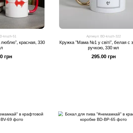
BD-kruzh-51
Артикул: BD-kruzh-322
 люблю", красная, 330
Кружка "Мама №1 у світі", белая с 
мл
ручкою, 330 мл
00 грн
295.00 грн