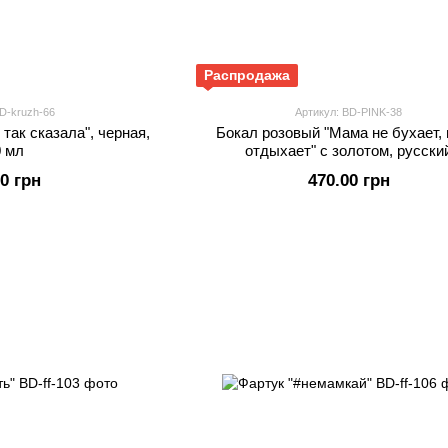
Распродажа
BD-kruzh-66
Артикул: BD-PINK-38
 так сказала", черная,
Бокал розовый "Мама не бухает,
0 мл
отдыхает" с золотом, русски
00 грн
470.00 грн