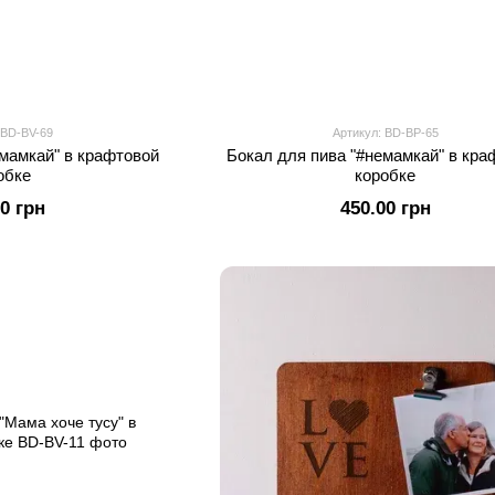
 BD-BV-69
Артикул: BD-BP-65
емамкай" в крафтовой
Бокал для пива "#немамкай" в кра
обке
коробке
00 грн
450.00 грн