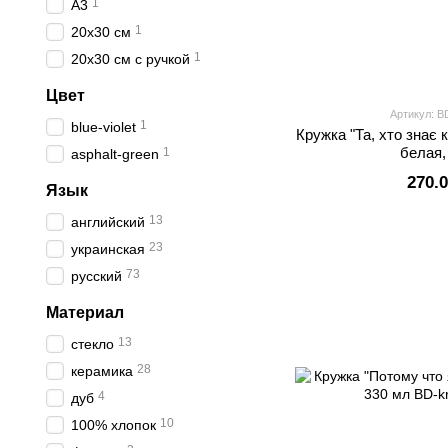
1
А3
1
20х30 см
1
20х30 см с ручкой
Цвет
Артикул: B
1
blue-violet
Кружка "Та, хто знає 
белая,
1
asphalt-green
270.
Язык
13
английский
23
украинская
73
русский
Материал
13
стекло
28
керамика
4
дуб
10
100% хлопок