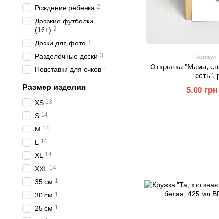
2
Рождение ребенка
Дерзкие футболки
2
(16+)
3
Доски для фото
3
Разделочные доски
Артикул:
Открытка "Мама, сп
1
Подставки для очков
есть",
Размер изделия
5.00 грн
13
XS
14
S
14
M
14
L
14
XL
14
XXL
1
35 см
1
30 см
1
25 см