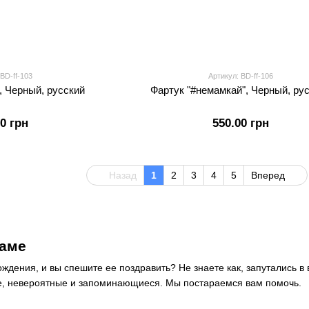
 BD-ff-103
Артикул: BD-ff-106
, Черный, русский
Фартук "#немамкай", Черный, ру
00 грн
550.00 грн
Назад
1
2
3
4
5
Вперед
маме
дения, и вы спешите ее поздравить? Не знаете как, запутались в
, невероятные и запоминающиеся. Мы постараемся вам помочь.