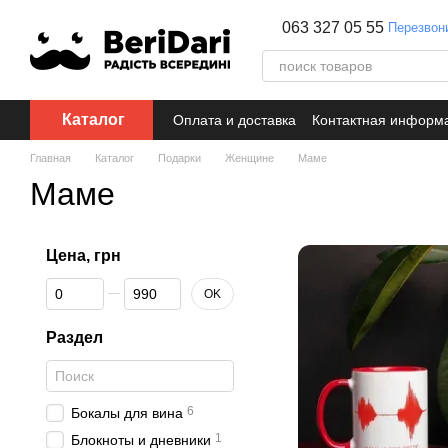
Перейти к основному контенту
063 327 05 55
Перезвон
Каталог
Оплата и доставка
Контактная информ
Главная
Каталог
Подарки
Женщине
Маме
Маме
Цена, грн
От Цена, грн
До Цена, грн
OK
Раздел
6
Бокалы для вина
1
Блокноты и дневники