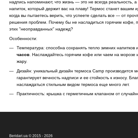
надпись напоминают, что жизнь — это не всегда реальность, а 
напиток, который держит вас на плаву! Термос станет вашим 
когда вы пытаетесь верить, что успеете сделать все — от проч
решения проблем. Почему бы не насладиться горячим кофе, п
этих "неоправданных" надежд?
Особенности:
Температура: способна сохранять тепло зимних напитков 
часов
. Наслаждайтесь горячим кофе или чаем на морозе
жару.
Дизайн: уникальный дизайн термоса Camp производится ме
гарантирует вечность надписи и ее стойкость к износу. Бл
наслаждаться стильным видом термоса еще много лет.
Практичность: крышка с герметичным клапаном от случайн
Beridari.ua © 2015 - 2026