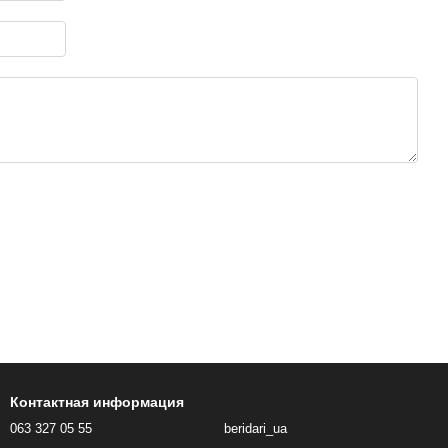
Контактная информация
063 327 05 55
beridari_ua