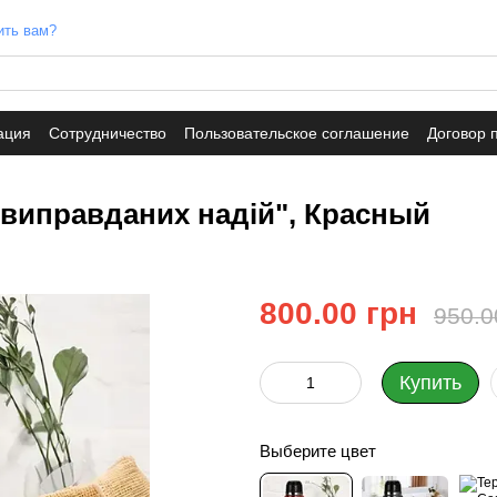
ить вам?
ация
Сотрудничество
Пользовательское соглашение
Договор 
евиправданих надій", Красный
800.00 грн
950.0
Купить
Выберите цвет