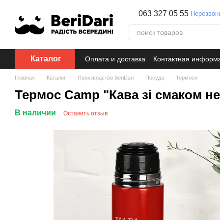
Перейти к основному контенту
063 327 05 55
Перезвон
Каталог
Оплата и доставка
Контактная информ
Главная
Каталог
Производство BeriDari
Посуда
Термоси
Термос Camp "Кава зі смаком н
В наличии
Оставить отзыв