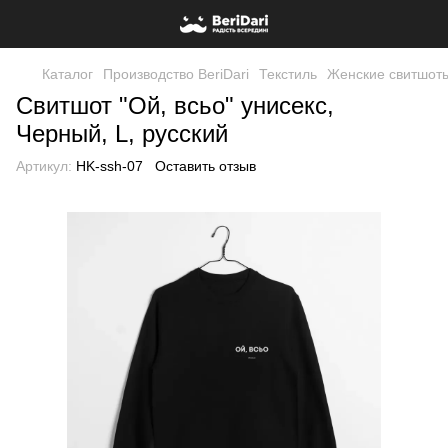
Каталог
Производство BeriDari
Текстиль
Женские свитшот
Свитшот "Ой, всьо" унисекс,
Черный, L, русский
Артикул:
HK-ssh-07
Оставить отзыв