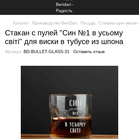
Каталог
Производство BeriDari
Посуда
Стаканы для виски 
Стакан с пулей "Син №1 в усьому
світі" для виски в тубусе из шпона
Артикул:
BD-BULLET-GLASS-31
Оставить отзыв