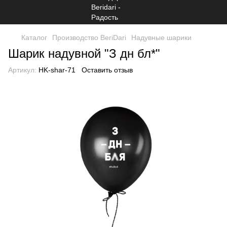
Каталог
Производство BeriDari
Надувные шарики
Шарик надувной "З дн бл*"
Артикул:
HK-shar-71
Оставить отзыв