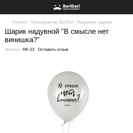
Каталог
Производство BeriDari
Надувные шарики
Шарик надувной "В смысле нет
винишка?"
Артикул:
HK-23
Оставить отзыв