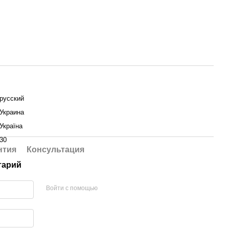
русский
Украина
Україна
30
нтия
Консультация
тарий
Войти с помощью