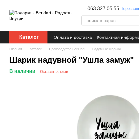
Перейти к основному контенту
063 327 05 55
Перезвон
Каталог
Оплата и доставка
Контактная информ
Главная
Каталог
Производство BeriDari
Надувные шарики
Шарик надувной "Ушла замуж"
В наличии
Оставить отзыв