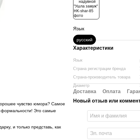
Язык
русский
Характеристики
Язык
Страна регистрации бренда
Страна-производитель товара
Диаметр
Доставка
Оплата
Гара
Новый отзыв или коммен
 хорошее чувство юмора? Самое
у формальности! Это самые
рку, и только представь, как