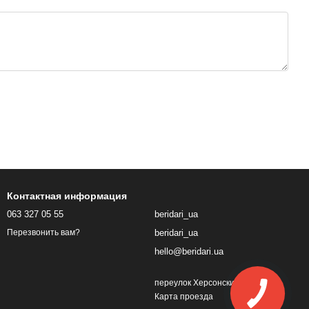
Контактная информация
063 327 05 55
beridari_ua
beridari_ua
Перезвонить вам?
hello@beridari.ua
переулок Херсонский, 1
Карта проезда