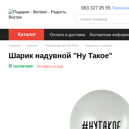
Перейти к основному контенту
063 327 05 55
Перезвон
Каталог
Оплата и доставка
Контактная информ
Главная
Каталог
Производство BeriDari
Надувные шарики
Шарик надувной "Ну Такое"
В наличии
Оставить отзыв