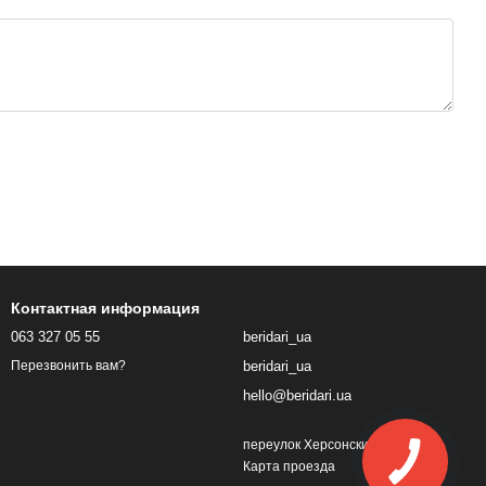
Контактная информация
063 327 05 55
beridari_ua
beridari_ua
Перезвонить вам?
hello@beridari.ua
переулок Херсонский, 1
Карта проезда