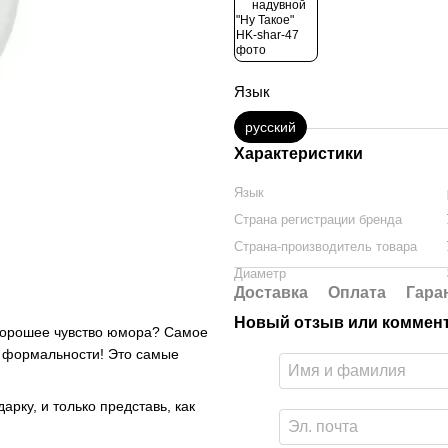
Язык
русский
Характеристики
Язык
Страна регистрации бренда
Страна-производитель товара
Диаметр
Доставка
Оплата
Гара
Новый отзыв или коммен
 хорошее чувство юмора? Самое
у формальности! Это самые
рку, и только представь, как